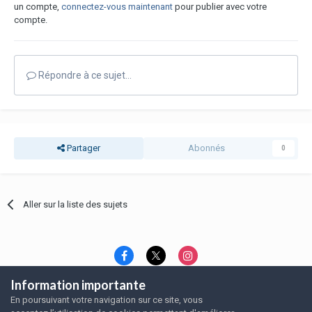
un compte,
connectez-vous maintenant
pour publier avec votre
compte.
Répondre à ce sujet…
Partager
Abonnés
0
Aller sur la liste des sujets
Information importante
Langue
Thème
Politique de confidentialité
En poursuivant votre navigation sur ce site, vous
Nous contacter
Nous contacter