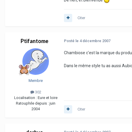
De rien, et bienvenue
Citer
Ptifantome
Posté
le 4 décembre 2007
Chambiose c'est la marque du produit.
Dans le même style tu as aussi Aubios
Membre
302
Localisation :
Eure et loire
Ratouphile depuis :
juin
2004
Citer