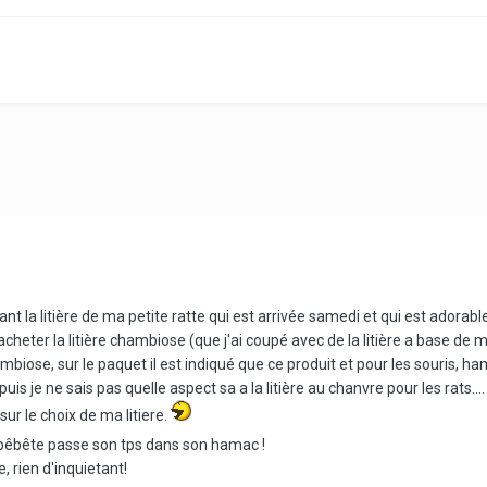
nt la litière de ma petite ratte qui est arrivée samedi et qui est adorable !
c acheter la litière chambiose (que j'ai coupé avec de la litière a base de 
ose, sur le paquet il est indiqué que ce produit et pour les souris, hams
uis je ne sais pas quelle aspect sa a la litière au chanvre pour les rats....
sur le choix de ma litiere.
t bêbête passe son tps dans son hamac !
, rien d'inquietant!