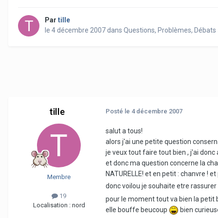
Par
tille
le 4 décembre 2007
dans
Questions, Problèmes, Débats
tille
Posté
le 4 décembre 2007
salut a tous!
alors j'ai une petite question conserna
je veux tout faire tout bien , j'ai don
et donc ma question concerne la chambi
NATURELLE! et en petit : chanvre ! et p
Membre
donc voilou je souhaite etre rassurer 
19
pour le moment tout va bien la peti
Localisation :
nord
elle bouffe beucoup
bien curieuse