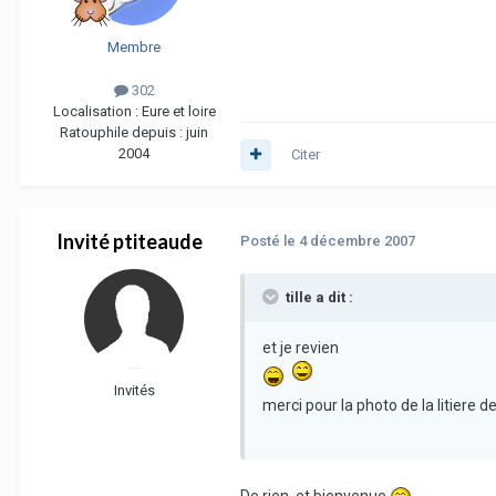
Membre
302
Localisation :
Eure et loire
Ratouphile depuis :
juin
2004
Citer
Invité ptiteaude
Posté
le 4 décembre 2007
tille a dit :
et je revien
Invités
merci pour la photo de la litiere d