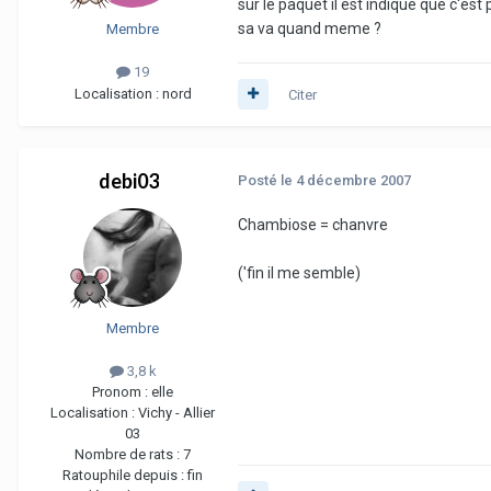
sur le paquet il est indiqué que c'est 
sa va quand meme ?
Membre
19
Localisation :
nord
Citer
debi03
Posté
le 4 décembre 2007
Chambiose = chanvre
('fin il me semble)
Membre
3,8 k
Pronom :
elle
Localisation :
Vichy - Allier
03
Nombre de rats :
7
Ratouphile depuis :
fin