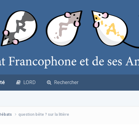
té
LORD
Rechercher
 Débats
question bête ? sur la litière