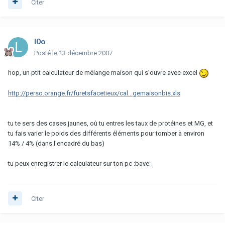
Citer
l0o
Posté
le 13 décembre 2007
hop, un ptit calculateur de mélange maison qui s'ouvre avec excel
http://perso.orange.fr/furetsfacetieux/cal...gemaisonbis.xls
tu te sers des cases jaunes, où tu entres les taux de protéines et MG, et
tu fais varier le poids des différents éléments pour tomber à environ
14% / 4% (dans l'encadré du bas)
tu peux enregistrer le calculateur sur ton pc :bave:
Citer