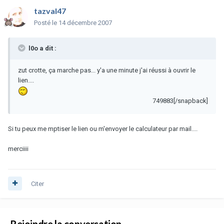
tazval47
Posté
le 14 décembre 2007
l0o a dit :
zut crotte, ça marche pas... y'a une minute j'ai réussi à ouvrir le
lien....
749883[/snapback]
Si tu peux me mptiser le lien ou m'envoyer le calculateur par mail....
merciiii
Citer
Rejoindre la conversation