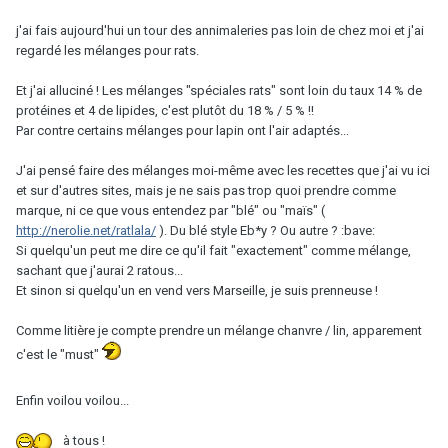
j'ai fais aujourd'hui un tour des annimaleries pas loin de chez moi et j'ai
regardé les mélanges pour rats.
Et j'ai alluciné ! Les mélanges "spéciales rats" sont loin du taux 14 % de
protéines et 4 de lipides, c'est plutôt du 18 % / 5 % !!
Par contre certains mélanges pour lapin ont l'air adaptés...
J'ai pensé faire des mélanges moi-même avec les recettes que j'ai vu ici
et sur d'autres sites, mais je ne sais pas trop quoi prendre comme
marque, ni ce que vous entendez par "blé" ou "maïs" (
http://nerolie.net/ratlala/
). Du blé style Eb*y ? Ou autre ? :bave:
Si quelqu'un peut me dire ce qu'il fait "exactement" comme mélange,
sachant que j'aurai 2 ratous...
Et sinon si quelqu'un en vend vers Marseille, je suis prenneuse !
Comme litière je compte prendre un mélange chanvre / lin, apparement
c'est le "must"
Enfin voilou voilou...
à tous !