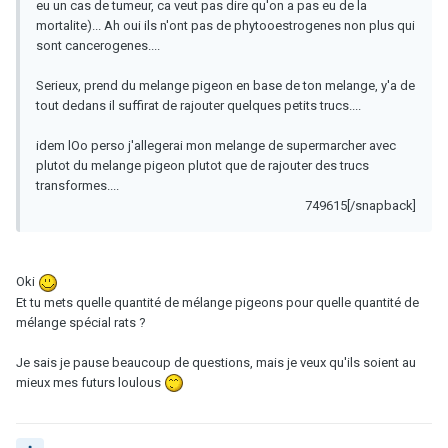
eu un cas de tumeur, ca veut pas dire qu'on a pas eu de la
mortalite)... Ah oui ils n'ont pas de phytooestrogenes non plus qui
sont cancerogenes....
Serieux, prend du melange pigeon en base de ton melange, y'a de
tout dedans il suffirat de rajouter quelques petits trucs....
idem lOo perso j'allegerai mon melange de supermarcher avec
plutot du melange pigeon plutot que de rajouter des trucs
transformes....
749615[/snapback]
Oki
Et tu mets quelle quantité de mélange pigeons pour quelle quantité de
mélange spécial rats ?
Je sais je pause beaucoup de questions, mais je veux qu'ils soient au
mieux mes futurs loulous