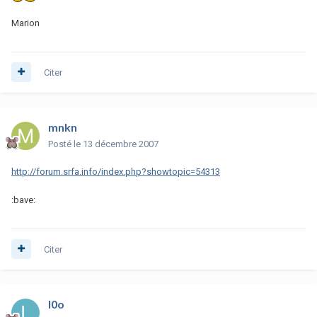
Marion
Citer
mnkn
Posté
le 13 décembre 2007
http://forum.srfa.info/index.php?showtopic=54313
:bave:
Citer
l0o