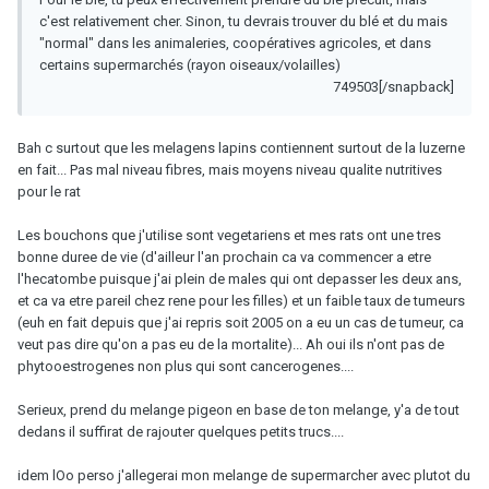
c'est relativement cher. Sinon, tu devrais trouver du blé et du mais
"normal" dans les animaleries, coopératives agricoles, et dans
certains supermarchés (rayon oiseaux/volailles)
749503[/snapback]
Bah c surtout que les melagens lapins contiennent surtout de la luzerne
en fait... Pas mal niveau fibres, mais moyens niveau qualite nutritives
pour le rat
Les bouchons que j'utilise sont vegetariens et mes rats ont une tres
bonne duree de vie (d'ailleur l'an prochain ca va commencer a etre
l'hecatombe puisque j'ai plein de males qui ont depasser les deux ans,
et ca va etre pareil chez rene pour les filles) et un faible taux de tumeurs
(euh en fait depuis que j'ai repris soit 2005 on a eu un cas de tumeur, ca
veut pas dire qu'on a pas eu de la mortalite)... Ah oui ils n'ont pas de
phytooestrogenes non plus qui sont cancerogenes....
Serieux, prend du melange pigeon en base de ton melange, y'a de tout
dedans il suffirat de rajouter quelques petits trucs....
idem lOo perso j'allegerai mon melange de supermarcher avec plutot du