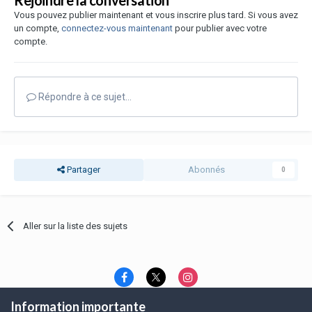
Vous pouvez publier maintenant et vous inscrire plus tard. Si vous avez
un compte,
connectez-vous maintenant
pour publier avec votre
compte.
Répondre à ce sujet…
Partager
Abonnés
0
Aller sur la liste des sujets
Information importante
Langue
Thème
Politique de confidentialité