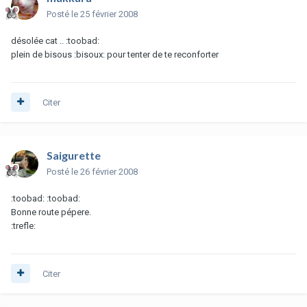
Posté
le 25 février 2008
désolée cat .. :toobad:
plein de bisous :bisoux: pour tenter de te reconforter
Citer
Saigurette
Posté
le 26 février 2008
:toobad: :toobad:
Bonne route pépere.
:trefle:
Citer