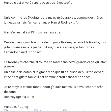
Hanou s’est envolé vers le pays des rêves :trefle:
Unis comme les 5 doigts de la main, inséparables, comme des frères
jumeaux, jamais l’un sans l’autre, Han et Rodney … ^_^
Han s’en est allé à 33 mois, samedi soir.
Ces derniers jours, ton pote de toujours Rodney te faisait la toilette, moi
je te nourrissais à la petite cuillère, tu étais épuisé, et tes forces
t’abandonnaient. :toobad:
Le Rodney te cherche et tourne en rond dans cette grande cage qui était
la votre
On essaie de combler le grand vide que tu as laissé depuis ton départ,
et ce n’est guère facile, il est comme perdu sans toi :toobad:
Je te croyais éternel mon Hanou, j’aurais tant voulu t’avoir encore près
de nous…
Bon voyage ma puce
Hanou et Rodney