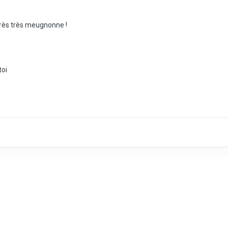
très très meugnonne !
toi