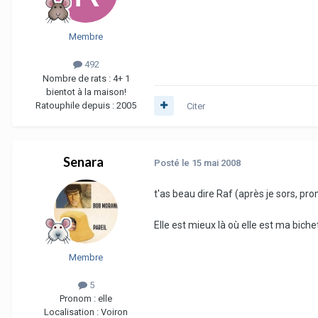
Membre
492
Nombre de rats :
4+ 1
bientot à la maison!
Ratouphile depuis :
2005
Citer
Senara
Posté
le 15 mai 2008
t'as beau dire Raf (après je sors, pr
Elle est mieux là où elle est ma bichet
Membre
5
Pronom :
elle
Localisation :
Voiron