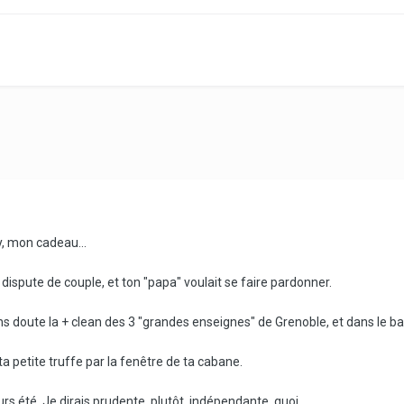
, mon cadeau...
dispute de couple, et ton "papa" voulait se faire pardonner.
ns doute la + clean des 3 "grandes enseignes" de Grenoble, et dans le ba
ta petite truffe par la fenêtre de ta cabane.
ours été. Je dirais prudente, plutôt, indépendante, quoi.