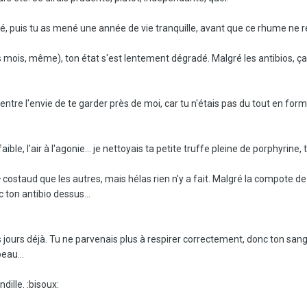
, puis tu as mené une année de vie tranquille, avant que ce rhume ne re
 mois, même), ton état s'est lentement dégradé. Malgré les antibios, ça
tre l'envie de te garder près de moi, car tu n'étais pas du tout en forme
 faible, l'air à l'agonie... je nettoyais ta petite truffe pleine de porphyrin
+ costaud que les autres, mais hélas rien n'y a fait. Malgré la compote d
ton antibio dessus...
 jours déjà. Tu ne parvenais plus à respirer correctement, donc ton sang
peau...
dille. :bisoux: