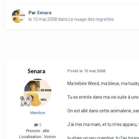
Par
Senara
le 15 mai 2008
dans
Le nuage des regrettés
Senara
Posté
le 15 mai 2008
Ma bébée Weed, ma bleue, ma husky
Tu es entrée dans ma vie suite à une 
On est allé dans cette animalerie, sa
Membre
J'ai mis ma main, et tu m'es apparu, 
5
Pronom :
elle
Localisation :
Voiron
tu étais un peu craintive, tu l'as touj