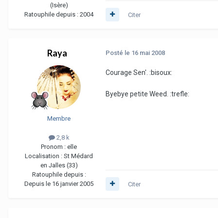
(Isère)
Ratouphile depuis :
2004
Citer
Raya
Posté
le 16 mai 2008
Courage Sen'. :bisoux:
Byebye petite Weed. :trefle:
Membre
2,8 k
Pronom :
elle
Localisation :
St Médard
en Jalles (33)
Ratouphile depuis :
Depuis le 16 janvier 2005
Citer