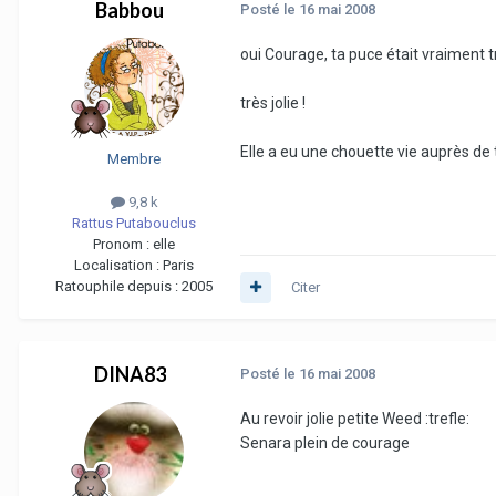
Babbou
Posté
le 16 mai 2008
oui Courage, ta puce était vraiment 
très jolie !
Elle a eu une chouette vie auprès de 
Membre
9,8 k
Rattus Putabouclus
Pronom :
elle
Localisation :
Paris
Ratouphile depuis :
2005
Citer
DINA83
Posté
le 16 mai 2008
Au revoir jolie petite Weed :trefle:
Senara plein de courage