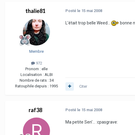
thalie81
Posté
le 15 mai 2008
L'était trop belle Weed...
bonne nu
Membre
972
Pronom :
elle
Localisation :
ALBI
Nombre de rats :
34
Ratouphile depuis :
1995
Citer
raf38
Posté
le 15 mai 2008
Ma petite Sen'... :cpasgrave: