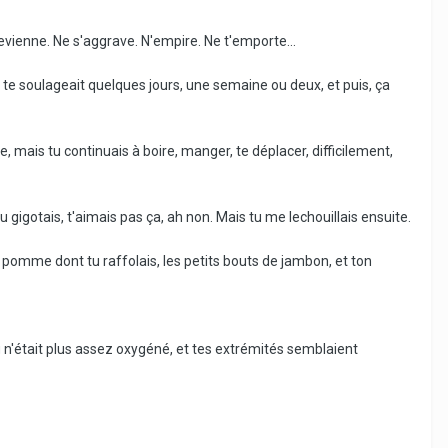
vienne. Ne s'aggrave. N'empire. Ne t'emporte...
 te soulageait quelques jours, une semaine ou deux, et puis, ça
, mais tu continuais à boire, manger, te déplacer, difficilement,
e, tu gigotais, t'aimais pas ça, ah non. Mais tu me lechouillais ensuite.
e pomme dont tu raffolais, les petits bouts de jambon, et ton
 n'était plus assez oxygéné, et tes extrémités semblaient