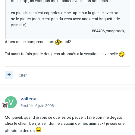
des supp', ils vont pas me tatanner avec un os non mais
en plus ils seraient capables de se taper sur la gueule avec pour
se le piquer (non, c'est pas du vecu avec une demi baguette de
pain dur)
884406[/snapback]
A ben on se comprend alors
:lol2:
Toi aussi tu fais partie des gens abonnés a la vexation universelle
Citer
vallena
Posté
le 6 juin 2008
Moi pareil, quand je vois ce que les os peuvent faire comme dégâts
chez le chien, ben je n'en donne à aucun de mes animaux ! je suis une
phobique des os