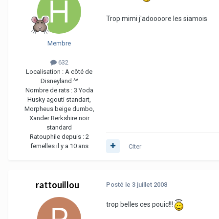
Trop mimi j'adoooore les siamois
Membre
632
Localisation :
A côté de
Disneyland ^^
Nombre de rats :
3 Yoda
Husky agouti standart,
Morpheus beige dumbo,
Xander Berkshire noir
standard
Ratouphile depuis :
2
femelles il y a 10 ans
Citer
rattouillou
Posté
le 3 juillet 2008
trop belles ces pouic!!!