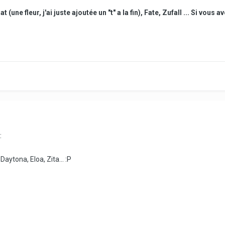
 (une fleur, j'ai juste ajoutée un "t" a la fin), Fate, Zufall ... Si vous 
:
Daytona, Eloa, Zita... :P