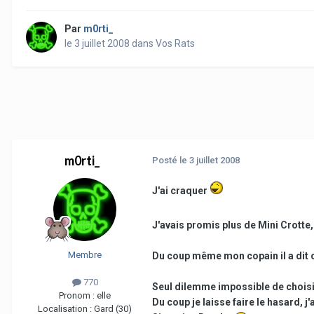
Par
m0rti_
le 3 juillet 2008
dans
Vos Rats
m0rti_
Posté
le 3 juillet 2008
J'ai craquer
J'avais promis plus de Mini Crotte, 
Membre
Du coup même mon copain il a dit o
770
Seul dilemme impossible de choisir
Pronom :
elle
Du coup je laisse faire le hasard, j'
Localisation :
Gard (30)