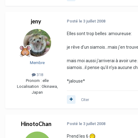
jeny
Posté
le 3 juillet 2008
Elles sont trop belles :amoureuse:
je rêve d'un siamois...mais j'en trou
mais moi aussi j'arriverai à avoir un
Membre
siamois...il pense qu'il n'ya aucune ch
318
Pronom :
elle
*jalouse*
Localisation :
Okinawa,
Japan
Citer
HinotoChan
Posté
le 3 juillet 2008
Prend les 6