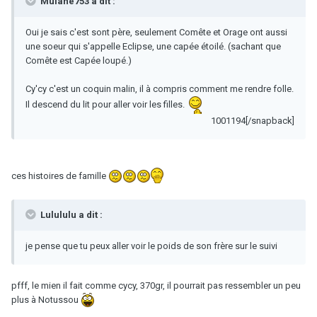
Mulane753 a dit :
Oui je sais c'est sont père, seulement Comête et Orage ont aussi
une soeur qui s'appelle Eclipse, une capée étoilé. (sachant que
Comête est Capée loupé.)
Cy'cy c'est un coquin malin, il à compris comment me rendre folle.
Il descend du lit pour aller voir les filles.
1001194[/snapback]
ces histoires de famille
Lulululu a dit :
je pense que tu peux aller voir le poids de son frère sur le suivi
pfff, le mien il fait comme cycy, 370gr, il pourrait pas ressembler un peu
plus à Notussou