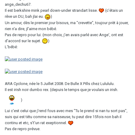
ange_dechu67.
Il est berkshire mink pearl down-under strandart lisse.
(c'étais un
rêve un DU, bah jlai eu.
)
Un amour, dès le premier jour bisous, ma "crevette", toujour prèt à jouer,
rien n'a dire, jl'aime mon bébé.
Pas de repro pour lui. (mon choix, j'en avais parlé avec Ange', ont est
d'accord sur le sujet.
)
L'bébé:
ARA Cyclone, née le 5 Juillet 2008. De Bulle X Pills chez Lulululu.
Il est irish noir dumbo rex. (depuis le temps que je voulais un irish.
)
Lui c'est celui que j'rend fous avec mes "Tu le prend si nan tu sort pas",
suis qui est tétu comme sa naisseuse, tu peut dire 15fois non bah il
continu et etc, s't'un rat exeptionnel.
Pas de repro prévue.