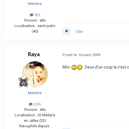
Membre
522
Pronom :
elle
Localisation :
saint justin
(40)
Citer
Raya
Posté
le 14 mars 2009
Mici.
Deux d'un coup la c'est 
Membre
2,8 k
Pronom :
elle
Localisation :
St Médard
en Jalles (33)
Ratouphile depuis :