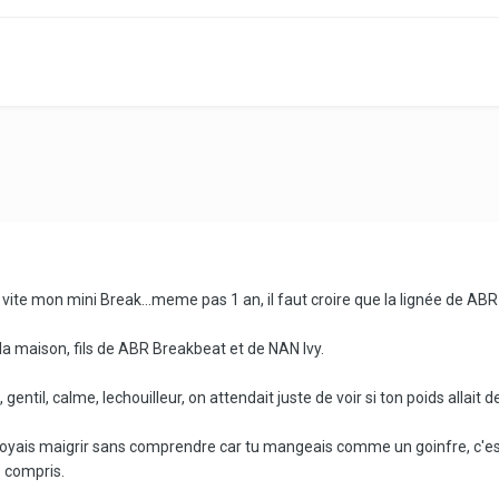
si vite mon mini Break...meme pas 1 an, il faut croire que la lignée de AB
la maison, fils de ABR Breakbeat et de NAN Ivy.
 gentil, calme, lechouilleur, on attendait juste de voir si ton poids allait d
voyais maigrir sans comprendre car tu mangeais comme un goinfre, c'est ar
e compris.