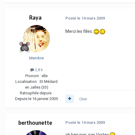
Raya
Posté
le 14 mars 2009
Merci les filles.
Membre
2,8 k
Pronom :
elle
Localisation :
St Médard
en Jalles (33)
Ratouphile depuis :
Depuis le 16 janvier 2005
Citer
berthounette
Posté
le 14 mars 2009
oh ben non, pas Vortex