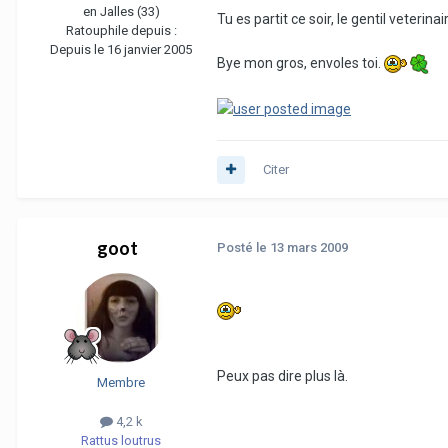
en Jalles (33)
Tu es partit ce soir, le gentil veteri
Ratouphile depuis :
Depuis le 16 janvier 2005
Bye mon gros, envoles toi.
Citer
goot
Posté
le 13 mars 2009
Peux pas dire plus là.
Membre
4,2 k
Rattus loutrus