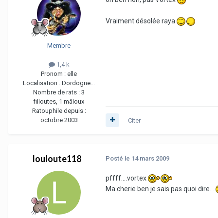
Vraiment désolée raya
Membre
1,4 k
Pronom :
elle
Localisation :
Dordogne...
Nombre de rats :
3
filloutes, 1 mâloux
Ratouphile depuis :
octobre 2003
Citer
louloute118
Posté
le 14 mars 2009
pffff....vortex
Ma cherie ben je sais pas quoi dire...