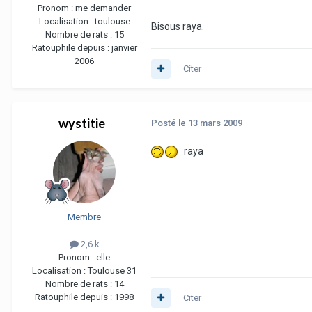
Pronom :
me demander
Localisation :
toulouse
Bisous raya.
Nombre de rats :
15
Ratouphile depuis :
janvier
2006
Citer
wystitie
Posté
le 13 mars 2009
raya
Membre
2,6 k
Pronom :
elle
Localisation :
Toulouse 31
Nombre de rats :
14
Ratouphile depuis :
1998
Citer