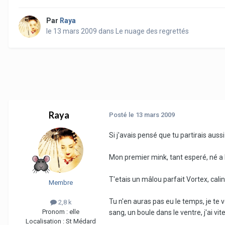
Par
Raya
le 13 mars 2009
dans
Le nuage des regrettés
Raya
Posté
le 13 mars 2009
Si j'avais pensé que tu partirais aus
Mon premier mink, tant esperé, né a 
T'etais un mâlou parfait Vortex, calin,
Membre
Tu n'en auras pas eu le temps, je te 
2,8 k
Pronom :
elle
sang, un boule dans le ventre, j'ai vit
Localisation :
St Médard