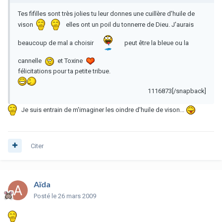
Tes fifilles sont très jolies tu leur donnes une cuillère d'huile de
vison
elles ont un poil du tonnerre de Dieu. J'aurais
beaucoup de mal a choisir
peut être la bleue ou la
cannelle
et Toxine
félicitations pour ta petite tribue.
1116873[/snapback]
Je suis entrain de m'imaginer les oindre d'huile de vison...
Citer
Aïda
Posté
le 26 mars 2009