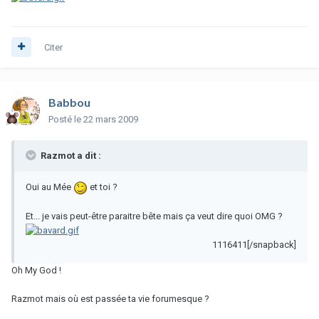
Citer
Babbou
Posté
le 22 mars 2009
Razmot a dit :
Oui au Mée
et toi ?
Et... je vais peut-être paraitre bête mais ça veut dire quoi OMG ?
1116411[/snapback]
Oh My God !
Razmot mais où est passée ta vie forumesque ?