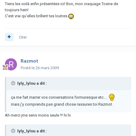
Tiens les voilà enfin présentées ici! Bon, mon craquage Toxine de
toujours hein!
C'est vrai qu'elles brillent tes loutres
Citer
Razmot
Posté
le 26 mars 2009
lyly_lylou a dit :
ça me fait marrer vos conversations formuresque etc....
mais j'y comprends pas grand chose rassures toi Razmot.
Ah merci jme sens moins seule !!! hi hi
lyly_lylou a dit :