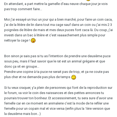
En attendant, a part mettre la gamelle d'eau neuve chaque jour je vois
pas trop comment faire...
Moi j'ai essayé un truc un jour qui a bien marché, pour faire un coin caca,
j'ai de la litière de lin dans tout ma cage sauf dans un coin ou j'ai mis 2 3
poignées de litière de mais et mes deux puces font caca là. Du coup, j'ai
investi dans un bac à litière et c'est vaaaachement plus simple pour
nettoyer la cage !
Bon sinon je sais pas si tu as l'intention de prendre une deuxième puce
sous peu, mais il faut savoir que le rat est un animal grégaire et que
donc ça vit en groupe...
Prendre une copine à ta puce ne serait pas de trop, et ça ne coute pas
plus cher et ne demande pas plus de temps
Si tu veux craquer, y'a plein de personnes qui font de la reproduction sur
le forum, va voir le coin des naissances et des petites annonces tu
pourrais trouver ton bonheur. Et accessoirement, tu sera sure d'avoir une
femelle car en ce moment en animalerie c'est la mode de te refiler une
femelle pour un copain mal et vice versa (enfin plus la 1ère version que
la deuxième mais bon...)