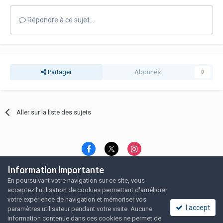
Répondre à ce sujet…
Partager
Abonnés
0
Aller sur la liste des sujets
Information importante
Langue
Thème
Politique de confidentialité
En poursuivant votre navigation sur ce site, vous
Nous contacter
Nous contacter
acceptez l’utilisation de cookies permettant d'améliorer
SRFA, l'association des amoureux du rat domestique
votre expérience de navigation et mémoriser vos
Powered by Invision Community
I accept
paramètres utilisateur pendant votre visite. Aucune
information contenue dans ces cookies ne permet de