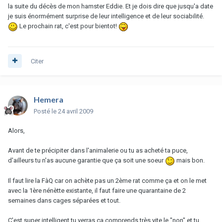
la suite du décès de mon hamster Eddie. Et je dois dire que jusqu'a date
je suis énormément surprise de leur intelligence et de leur sociabilité.
Le prochain rat, c'est pour bientot!
Citer
Hemera
Posté
le 24 avril 2009
Alors,
Avant de te précipiter dans l'animalerie ou tu as acheté ta puce,
d'ailleurs tu n'as aucune garantie que ça soit une soeur
mais bon.
Il faut lire la FàQ car on achète pas un 2ème rat comme ça et on le met
avec la 1ère nénètte existante, il faut faire une quarantaine de 2
semaines dans cages séparées et tout.
C'est super intelligent tu verras ça comprends très vite le "non" et tu