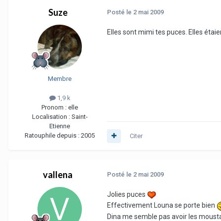
Suze
Posté
le 2 mai 2009
Elles sont mimi tes puces. Elles étai
Membre
1,9 k
Pronom :
elle
Localisation :
Saint-
Etienne
Ratouphile depuis :
2005
Citer
vallena
Posté
le 2 mai 2009
Jolies puces
Effectivement Louna se porte bien
Dina me semble pas avoir les moustac