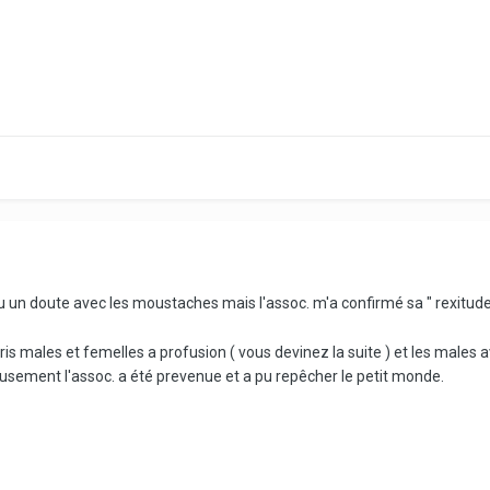
i eu un doute avec les moustaches mais l'assoc. m'a confirmé sa " rexitud
 pris males et femelles a profusion ( vous devinez la suite ) et les males 
reusement l'assoc. a été prevenue et a pu repêcher le petit monde.