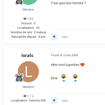
C'est quoi leur histoire ?
Membre
2,8 k
Pronom :
il
Localisation :
35
Nombre de rats :
3 maloux
Ratouphile depuis :
4 ans
Citer
lorats
Posté
le 2 mai 2009
elles sont superbes
Dina
Membre
2,1 k
Localisation :
bezons (95)
Citer