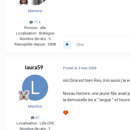
Membre
11 k
Pronom :
elle
Localisation :
Bretagne
Nombre de rats :
5
Ratouphile depuis :
2008
Citer
laura59
Posté
le 3 mai 2009
sisi Dina est bien Rex, moi aussi j'a
Niveau histoire, une jeune fille avait
la demoiselle les a " largué " et heu
Membre
87
Localisation :
Lille (59)
Nombre de rats :
2