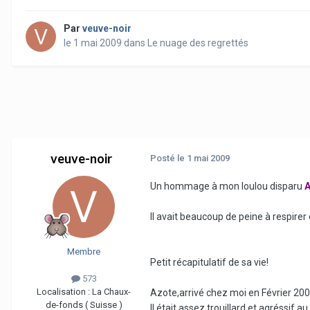
Par
veuve-noir
le 1 mai 2009
dans
Le nuage des regrettés
veuve-noir
Posté
le 1 mai 2009
Un hommage à mon loulou disparu
A
Il avait beaucoup de peine à respirer e
Membre
Petit récapitulatif de sa vie!
573
Localisation :
La Chaux-
Azote,arrivé chez moi en Février 2008.
de-fonds ( Suisse )
Il était assez trouillard et agréssif 