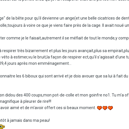
ge" de la bête pour qu'il devienne un ange(et une belle cicatrices de de
-colle,toujours à voire ce que je viens faire près de la cage. Il avait nou
bêter comme je le faisait,autrement il se méfiait de tout le monde,y comp
respirer très bizarrement et plus les jours avançait,plus sa empirait,plus l
le véto à estimer,vu le bruit,la façon de respirer ect,qu'il s'agissait d'u
 2009,4 jours après mon emménagement...
naitre les 6 biboux qui sont arrivé et je dois avouer que sa lui à fait du 
n didou des 400 coups,mon pot-de-colle et mon goinfre no1. Tu m'a off
agnifique à pleurer de rire!!!
'avoir aimé et de m'avoir offert ces si beaux moment.
ntôt à jamais dans ma peau!