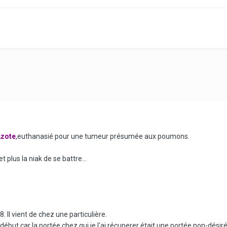
zote
,euthanasié pour une tumeur présumée aux poumons.
t plus la niak de se battre...
 Il vient de chez une particulière.
au début car la portée chez qui je l'ai récuperer était une portée non-dési