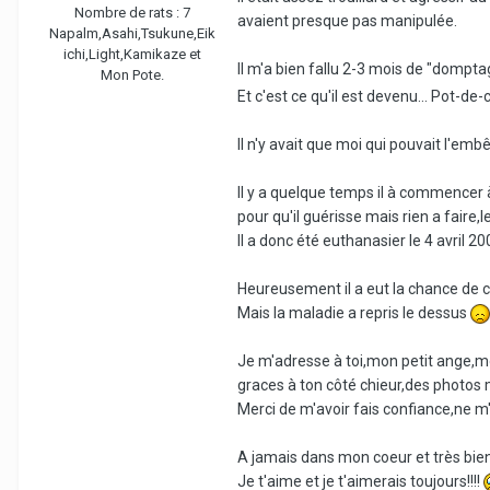
Nombre de rats :
7
avaient presque pas manipulée.
Napalm,Asahi,Tsukune,Eik
ichi,Light,Kamikaze et
Il m'a bien fallu 2-3 mois de "dompta
Mon Pote.
Et c'est ce qu'il est devenu... Pot-de
Il n'y avait que moi qui pouvait l'em
Il y a quelque temps il à commencer à 
pour qu'il guérisse mais rien a faire,
Il a donc été euthanasier le 4 avril
Heureusement il a eut la chance de con
Mais la maladie a repris le dessus
Je m'adresse à toi,mon petit ange,mo
graces à ton côté chieur,des photos m
Merci de m'avoir fais confiance,ne m
A jamais dans mon coeur et très bie
Je t'aime et je t'aimerais toujours!!!!