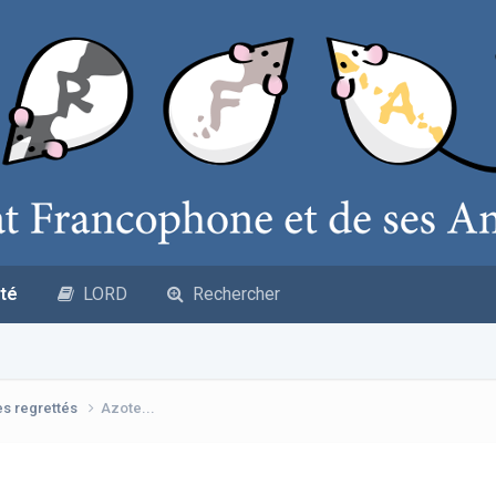
té
LORD
Rechercher
es regrettés
Azote...