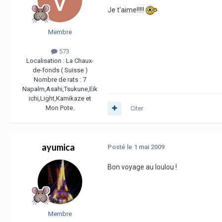
Je t'aime!!!!!
Membre
573
Localisation :
La Chaux-
de-fonds ( Suisse )
Nombre de rats :
7
Napalm,Asahi,Tsukune,Eik
ichi,Light,Kamikaze et
Mon Pote.
Citer
ayumica
Posté
le 1 mai 2009
Bon voyage au loulou !
Membre