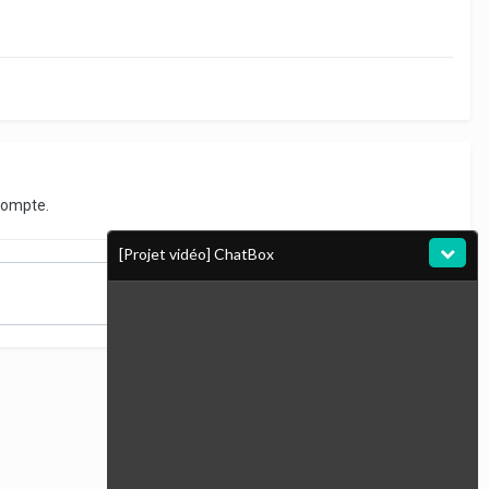
compte.
[Projet vidéo] ChatBox
Toute l’activité