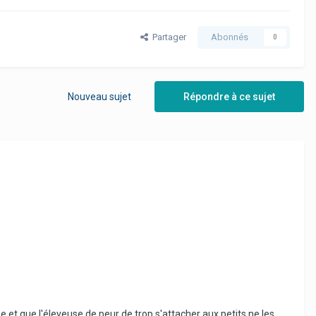
Partager
Abonnés
0
Nouveau sujet
Répondre à ce sujet
rée et que l'éleveuse,de peur de trop s'attacher aux petits ne les