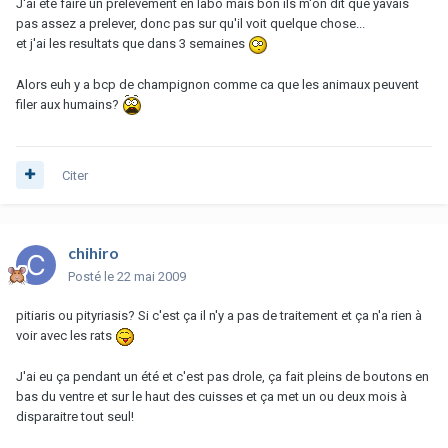
J'ai été faire un prelevement en labo mais bon ils m'on dit que yavais
pas assez a prelever, donc pas sur qu'il voit quelque chose...
et j'ai les resultats que dans 3 semaines
Alors euh y a bcp de champignon comme ca que les animaux peuvent
filer aux humains?
Citer
chihiro
Posté
le 22 mai 2009
pitiaris ou pityriasis? Si c'est ça il n'y a pas de traitement et ça n'a rien à
voir avec les rats
J'ai eu ça pendant un été et c'est pas drole, ça fait pleins de boutons en
bas du ventre et sur le haut des cuisses et ça met un ou deux mois à
disparaitre tout seul!