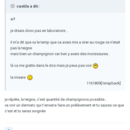
castila a dit :
arf
je disais donc pas en laboratoire...
il m'a dit que vu le temp que ca avais mis a virer au rouge ce n'etait
pas la teigne
mais bien un champignon car ben y avais des moisissures..
là ca me gratte dans le dos mais je peux pas voir
la misere
1161809[/snapback]
je répète, la teigne, c'est quantité de champignons possible...
va voir un dermato qui t'enverra faire un prélèvement et tu sauras ce que
c'est et tu seras soignée