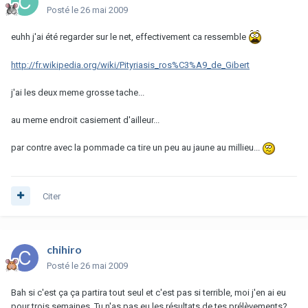
Posté
le 26 mai 2009
euhh j'ai été regarder sur le net, effectivement ca ressemble
http://fr.wikipedia.org/wiki/Pityriasis_ros%C3%A9_de_Gibert
j'ai les deux meme grosse tache...
au meme endroit casiement d'ailleur...
par contre avec la pommade ca tire un peu au jaune au millieu...
Citer
chihiro
Posté
le 26 mai 2009
Bah si c'est ça ça partira tout seul et c'est pas si terrible, moi j'en ai eu
pour trois semaines. Tu n'as pas eu les résultats de tes prélèvements?