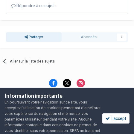
Répondre à ce sujet…
Partager
Abonnés
0
Aller sur la liste des sujets
Information importante
Langue
Thème
Politique de confidentialité
En poursuivant votre navigation sur ce site, vous
Nous contacter
Nous contacter
acceptez l’utilisation de cookies permettant d'améliorer
SRFA, l'association des amoureux du rat domestique
votre expérience de navigation et mémoriser vos
Powered by Invision Community
I accept
paramètres utilisateur pendant votre visite. Aucune
information contenue dans ces cookies ne permet de
vous identifier sans votre permission. SRFA ne transmet