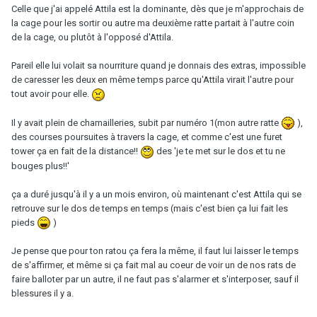
Celle que j'ai appelé Attila est la dominante, dès que je m'approchais de
la cage pour les sortir ou autre ma deuxième ratte partait à l'autre coin
de la cage, ou plutôt à l'opposé d'Attila.
Pareil elle lui volait sa nourriture quand je donnais des extras, impossible
de caresser les deux en même temps parce qu'Attila virait l'autre pour
tout avoir pour elle.
Il y avait plein de chamailleries, subit par numéro 1(mon autre ratte
),
des courses poursuites à travers la cage, et comme c'est une furet
tower ça en fait de la distance!!
des 'je te met sur le dos et tu ne
bouges plus!!'
ça a duré jusqu'à il y a un mois environ, où maintenant c'est Attila qui se
retrouve sur le dos de temps en temps (mais c'est bien ça lui fait les
pieds
)
Je pense que pour ton ratou ça fera la même, il faut lui laisser le temps
de s'affirmer, et même si ça fait mal au coeur de voir un de nos rats de
faire balloter par un autre, il ne faut pas s'alarmer et s'interposer, sauf il
blessures il y a.