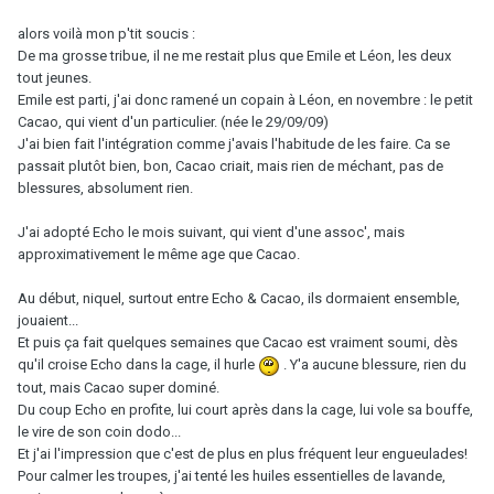
alors voilà mon p'tit soucis :
De ma grosse tribue, il ne me restait plus que Emile et Léon, les deux
tout jeunes.
Emile est parti, j'ai donc ramené un copain à Léon, en novembre : le petit
Cacao, qui vient d'un particulier. (née le 29/09/09)
J'ai bien fait l'intégration comme j'avais l'habitude de les faire. Ca se
passait plutôt bien, bon, Cacao criait, mais rien de méchant, pas de
blessures, absolument rien.
J'ai adopté Echo le mois suivant, qui vient d'une assoc', mais
approximativement le même age que Cacao.
Au début, niquel, surtout entre Echo & Cacao, ils dormaient ensemble,
jouaient...
Et puis ça fait quelques semaines que Cacao est vraiment soumi, dès
qu'il croise Echo dans la cage, il hurle
. Y'a aucune blessure, rien du
tout, mais Cacao super dominé.
Du coup Echo en profite, lui court après dans la cage, lui vole sa bouffe,
le vire de son coin dodo...
Et j'ai l'impression que c'est de plus en plus fréquent leur engueulades!
Pour calmer les troupes, j'ai tenté les huiles essentielles de lavande,