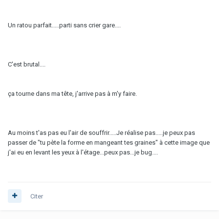
Un ratou parfait.....parti sans crier gare....
C'est brutal....
ça tourne dans ma tête, j'arrive pas à m'y faire.
Au moins t'as pas eu l'air de souffrir.....Je réalise pas.....je peux pas
passer de "tu pète la forme en mangeant tes graines" à cette image que
j'ai eu en levant les yeux à l'étage...peux pas...je bug....
Citer