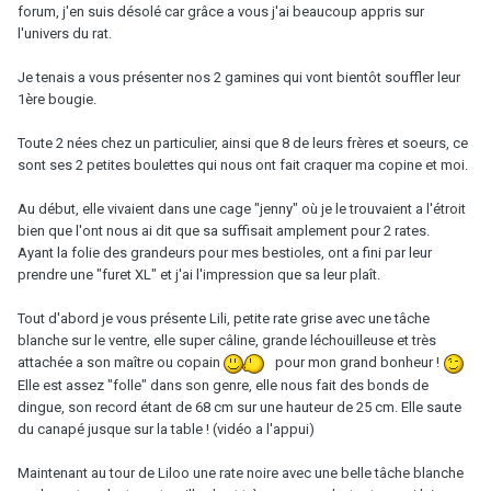
forum, j'en suis désolé car grâce a vous j'ai beaucoup appris sur
l'univers du rat.
Je tenais a vous présenter nos 2 gamines qui vont bientôt souffler leur
1ère bougie.
Toute 2 nées chez un particulier, ainsi que 8 de leurs frères et soeurs, ce
sont ses 2 petites boulettes qui nous ont fait craquer ma copine et moi.
Au début, elle vivaient dans une cage "jenny" où je le trouvaient a l'étroit
bien que l'ont nous ai dit que sa suffisait amplement pour 2 rates.
Ayant la folie des grandeurs pour mes bestioles, ont a fini par leur
prendre une "furet XL" et j'ai l'impression que sa leur plaît.
Tout d'abord je vous présente Lili, petite rate grise avec une tâche
blanche sur le ventre, elle super câline, grande léchouilleuse et très
attachée a son maître ou copain
pour mon grand bonheur !
Elle est assez "folle" dans son genre, elle nous fait des bonds de
dingue, son record étant de 68 cm sur une hauteur de 25 cm. Elle saute
du canapé jusque sur la table ! (vidéo a l'appui)
Maintenant au tour de Liloo une rate noire avec une belle tâche blanche