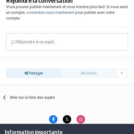
Rejoindre la conversation
Vous pouvez publier maintenant et vous inscrire plus tard. Si vous avez
un compte,
connectez-vous maintenant
pour publier avec votre
compte.
Répondre à ce sujet…
Partager
Abonnés
0
Aller sur la liste des sujets
Information importante
Langue
Thème
Politique de confidentialité