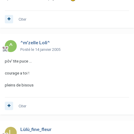
Citer
^m'zelle Loli^
Posté
le 14 janvier 2005
pôv' tite puce ...
courage a toi !
pleins de bisous
Citer
Lùlù_fine_fleur