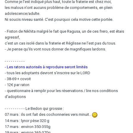
Comme je l'est indiqué plus haut, toute la fraterie est chez moi,
les malous n'ont aucuns problème de comportements, en plein
adolescence/adulte.
Ni soucis niveau santé. C'est pourquoi cela motive cette portée.
- Fiston de Nikhita malgré le fait que Ragusa, un de ces frero, est étais
agressif,
c'est un cas isolé dans la fraterie et Réglisse ne l'est pas du tous.
- Je pense qu'ils vont nous donner de magnifiques lardons.
- - - - - - - - - -
- Les ratons autorisés à reproduire seront limités
- tous les adoptants devront s'inscrire sur le LORD
- 38-69 + covoit
- 12€ par raton
- questionnaire à remplir pour les réservations / lire nos conditions
d'adoptions
- - - - - - - - - - Le Bedon qui grossie :
07 mars : ils ont fait des cochonneries vers minuit..
14 mars : lynor pèse 320 g
17 mars : environ 350-355g
19 mars : environ 365-370g