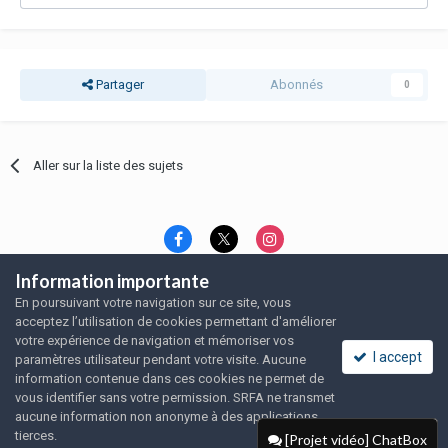
Partager
Abonnés
0
Aller sur la liste des sujets
Information importante
Langue
Thème
Politique de confidentialité
En poursuivant votre navigation sur ce site, vous
Nous contacter
Nous contacter
acceptez l’utilisation de cookies permettant d'améliorer
SRFA, l'association des amoureux du rat domestique
votre expérience de navigation et mémoriser vos
Powered by Invision Community
I accept
paramètres utilisateur pendant votre visite. Aucune
information contenue dans ces cookies ne permet de
vous identifier sans votre permission. SRFA ne transmet
aucune information non anonyme à des applications
tierces.
[Projet vidéo] ChatBox