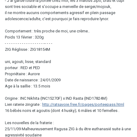
- J'ai gardé toute la portée chez moi, les 3 malous zipo, brad et cupi
sont tres sociable et s'occupe a merveille de sergei/mojouk,
il ne montre aucuns comportements agressif en plein passage
adolescence/adulte, c'est pourquoi je fais reproduire lynor.
Comportement : très proche de moi, une crème..
Poids 13 février : 320g
- - - - - - - - - - - - - - - - - - -- - - -
ZIG Réglisse : ZIG18154M
uni, agouti, lisse, standard
porteur : RED et PED
Propriétaire : Aurore
Date de naissance : 24/01/2009
Age à la saillie : 13.5 mois
Origine : INC Nikhita (INC15270F) x IND Rasta (IND17824M)
Lien raterie zingrate :
http://ratsavoie.free.fr/pages/porteepass.html
16 bébés noirs et agoutis (dont 4 husky); 6 mâles et 10 femelles .
Les nouvelles de la fraterie :
25/11/09 Malheureusement Ragusa ZIG à du être euthanasié suite à une
agressivité soudaine