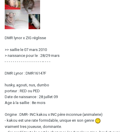
DMR lynor x ZIG réglisse
>> saillie le 07 mars 2010
> naissance pour le : 28/29 mars
- - - - - - - - - - - - - - - - - - -- - - -
DMR Lynor : DMR16147F
husky, agouti, nus, dumbo
porteur : RED ou PED
Date de naissance : 28 juillet 09
Age à la saillie : 8e mois
Origine : DMR- INC kakou x INC père inconnue (animalerie)
- kakou est une rate formidable, unique en son genre
vraiment tres joueuse, dominante.