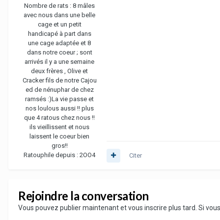
Nombre de rats :
8 mâles
avec nous dans une belle
cage et un petit
handicapé à part dans
une cage adaptée et 8
dans notre coeur ; sont
arrivés il y a une semaine
deux frères , Olive et
Cracker fils de notre Cajou
ed de nénuphar de chez
ramsés :)La vie passe et
nos loulous aussi !! plus
que 4 ratous chez nous !!
ils vieillissent et nous
laissent le coeur bien
gros!!
Ratouphile depuis :
2OO4
Citer
Rejoindre la conversation
Vous pouvez publier maintenant et vous inscrire plus tard. Si vo