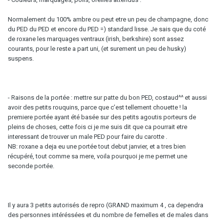
Normalement du 100% ambre ou peut etre un peu de champagne, donc
du PED du PED et encore du PED =) standard lisse. Je sais que du coté
de roxane les marquages ventraux (irish, berkshire) sont assez
courants, pour le reste a part uni, (et surement un peu de husky)
suspens.
- Raisons de la portée : mettre sur patte du bon PED, costaud^^ et aussi
avoir des petits rouquins, parce que c’est tellement chouette ! la
premiere portée ayant été basée sur des petits agoutis porteurs de
pleins de choses, cette fois ci je me suis dit que ca pourrait etre
interessant de trouver un male PED pour faire du carotte .
NB: roxane a deja eu une portée tout debut janvier, et a tres bien
récupéré, tout comme sa mere, voila pourquoi je me permet une
seconde portée.
Il y aura 3 petits autorisés de repro (GRAND maximum 4 , ca dependra
des personnes intéréssées et du nombre de femelles et de males dans