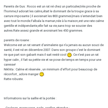
Parents de Gus : Rocco est un rat né chez un particulier,très proche de
l'homme,il adorait les calins,était le dominant de la troupe grace à sa
carrure imposante ( il avoisinait les 800 grammes)mais s'entendait bien
avec tout le monde.Falbala la maman,née à la maison,est une rate calme
gentille et indépendante,elle fait sa vie,sans trop se soucier des
autres.Rate assez grande et avoisinant les 450 grammes.
parents de roxane :
Welcome est un rat venant d'animalerie qui n'a jamais eu aucun souci de
santé, il est né en décembre 2007. Dans son groupe c'est le dominant
rie que part son gabarit mais il sait resté cool
. Ce n'est pas un rat
hyper calin , il fait sa petite vie et se pose de temps en temps pour une
caresse!
Nikhita : Calme et réservée , un minimum d'effort pour beaucoup de
réconfort , adore manger
.
Ratte robuste.
Informations sur la saillie et la portée :
- Couleurs, marquages, poils, oreilles attendus :