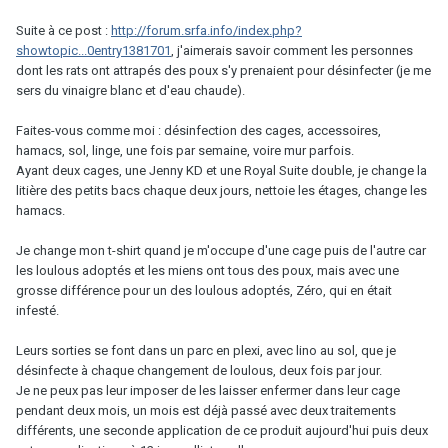
Suite à ce post :
http://forum.srfa.info/index.php?
showtopic...0entry1381701
, j'aimerais savoir comment les personnes
dont les rats ont attrapés des poux s'y prenaient pour désinfecter (je me
sers du vinaigre blanc et d'eau chaude).
Faites-vous comme moi : désinfection des cages, accessoires,
hamacs, sol, linge, une fois par semaine, voire mur parfois.
Ayant deux cages, une Jenny KD et une Royal Suite double, je change la
litière des petits bacs chaque deux jours, nettoie les étages, change les
hamacs.
Je change mon t-shirt quand je m'occupe d'une cage puis de l'autre car
les loulous adoptés et les miens ont tous des poux, mais avec une
grosse différence pour un des loulous adoptés, Zéro, qui en était
infesté.
Leurs sorties se font dans un parc en plexi, avec lino au sol, que je
désinfecte à chaque changement de loulous, deux fois par jour.
Je ne peux pas leur imposer de les laisser enfermer dans leur cage
pendant deux mois, un mois est déjà passé avec deux traitements
différents, une seconde application de ce produit aujourd'hui puis deux