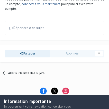
un compte,
connectez-vous maintenant
pour publier avec votre
compte.
Répondre à ce sujet…
Partager
Abonnés
0
Aller sur la liste des sujets
Information importante
Langue
Thème
Politique de confidentialité
En poursuivant votre navigation sur ce site, vous
Nous contacter
Nous contacter