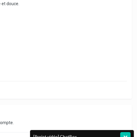
e et douce.
compte.
[Projet vidéo] ChatBox