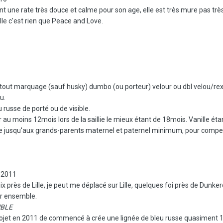
 une rate très douce et calme pour son age, elle est très mure pas très a
le c'est rien que Peace and Love.
tout marquage (sauf husky) dumbo (ou porteur) velour ou dbl velou/rexS
u.
 russe de porté ou de visible.
r au moins 12mois lors de la saillie le mieux étant de 18mois. Vanille ét
 jusqu'aux grands-parents maternel et paternel minimum, pour compe
r 2011
x près de Lille, je peut me déplacé sur Lille, quelques foi près de Dunker
ir ensemble.
EMBLE
ojet en 2011 de commencé à crée une lignée de bleu russe quasiment 1