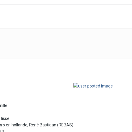
ille
lisse
pro en hollande, René Bastiaan (REBAS)
010