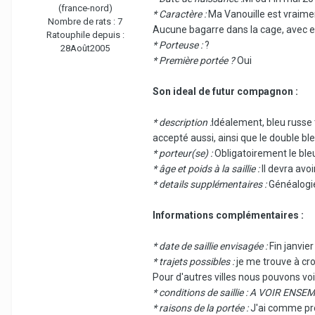
(france-nord)
* Caractère :
Ma Vanouille est vraiment
Nombre de rats :
7
Aucune bagarre dans la cage, avec el
Ratouphile depuis :
* Porteuse :
?
28Août2005
* Première portée ?
Oui
Son ideal de futur compagnon :
* description :
Idéalement, bleu russe 
accepté aussi, ainsi que le double ble
* porteur(se) :
Obligatoirement le bleu
* âge et poids à la saillie :
Il devra avoi
* details supplémentaires :
Généalogie
Informations complémentaires :
* date de saillie envisagée :
Fin janvie
* trajets possibles :
je me trouve à croi
Pour d'autres villes nous pouvons vo
* conditions de saillie : A VOIR ENS
* raisons de la portée :
J'ai comme pr