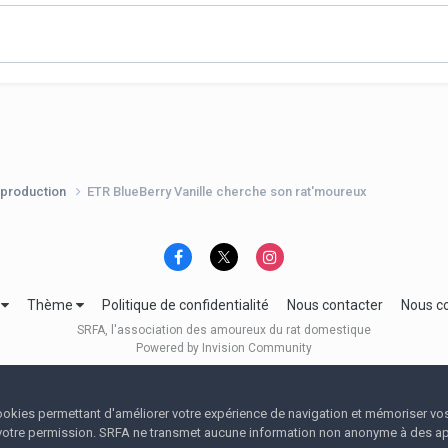
production
ETR BlueBerry Vanille cherche son rat'moureux
e
Thème
Politique de confidentialité
Nous contacter
Nous c
SRFA, l'association des amoureux du rat domestique
Powered by Invision Community
 cookies permettant d'améliorer votre expérience de navigation et mémoriser vo
votre permission. SRFA ne transmet aucune information non anonyme à des app