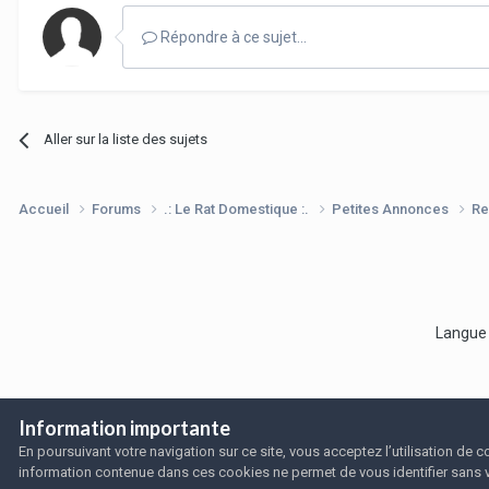
Répondre à ce sujet…
Aller sur la liste des sujets
Accueil
Forums
.: Le Rat Domestique :.
Petites Annonces
Re
Langu
Information importante
En poursuivant votre navigation sur ce site, vous acceptez l’utilisation de
information contenue dans ces cookies ne permet de vous identifier sans 