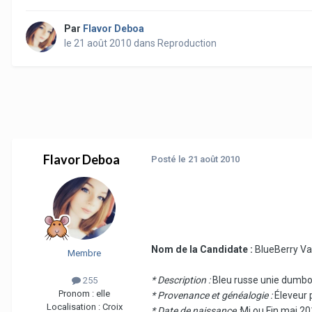
Par
Flavor Deboa
le 21 août 2010
dans
Reproduction
Flavor Deboa
Posté
le 21 août 2010
Nom de la Candidate :
BlueBerry Van
Membre
* Description :
Bleu russe unie dumbo 
255
Pronom :
elle
* Provenance et généalogie :
Éleveur 
Localisation :
Croix
* Date de naissance :
Mi ou Fin mai 2