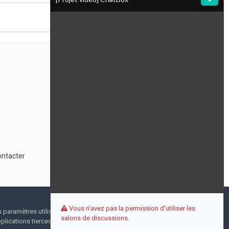
Toute l’activité
ontacter
Vous n'avez pas la permission d'utiliser les
I accept
s paramètres utilisateur pendant votre visite. Aucune
salons de discussions.
lications tierces.