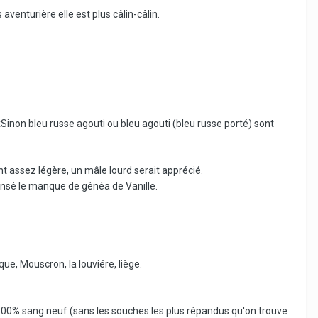
venturière elle est plus câlin-câlin.
inon bleu russe agouti ou bleu agouti (bleu russe porté) sont
ant assez légère, un mâle lourd serait apprécié.
nsé le manque de généa de Vanille.
que, Mouscron, la louviére, liège.
00% sang neuf (sans les souches les plus répandus qu'on trouve