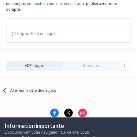
un compte,
connectez-vous maintenant
pour publier avec votre
compte.
Répondre à ce sujet…
Partager
Abonnés
0
Aller sur la liste des sujets
Information importante
Langue
Thème
Politique de confidentialité
En poursuivant votre navigation sur ce site, vous
Nous contacter
Nous contacter