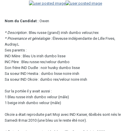
Nom du Candidat :
Owen
* Description :
Bleu russe (grand) irish dumbo velour/rex
* Provenance et généalogie :
Éleveuse indépendante de Lille Fives,
Audray.L
Ses parents :
IND Mère : Bleu Us irish dumbo lisse
INC Père : Bleu russe rex/velour dumbo
Son frère IND Dudle : noir husky dumbo lisse
Sa soeur IND Hestia : dumbo lisse noire irish
Sa soeur IND Okoïe : dumbo rex/velour noire irish
Sur la portée il y avait aussi :
1 Bleu russe irish dumbo velour (mâle)
1 beige irish dumbo velour (mâle)
Okoïe a était reproduite part Moji avec IND Kaiser, 6bébés sont nés le
Samedi 8 mai 2010 (une bleu us le reste été noir).