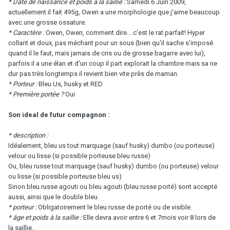
* Date de naissance et poids à la saillie :
Samedi 6 Juin 2009,
actuellement il fait 495g, Owen a une morphologie que j'aime beaucoup
avec une grosse ossature.
* Caractère :
Owen, Owen, comment dire... c'est le rat parfait! Hyper
collant et doux, pas méchant pour un sous (bien qu'il sache s'imposé
quand il le faut, mais jamais de cris ou de grosse bagarre avec lui),
parfois il a une élan et d'un coup il part explorait la chambre mais sa ne
dur pas très longtemps il revient bien vite près de maman.
* Porteur :
Bleu Us, husky et RED
* Première portée ?
Oui
Son ideal de futur compagnon :
* description :
Idéalement, bleu us tout marquage (sauf husky) dumbo (ou porteuse)
velour ou lisse (si possible porteuse bleu russe)
Ou, bleu russe tout marquage (sauf husky) dumbo (ou porteuse) velour
ou lisse (si possible porteuse bleu us)
Sinon bleu russe agouti ou bleu agouti (bleu russe porté) sont accepté
aussi, ainsi que le double bleu.
* porteur :
Obligatoirement le bleu russe de porté ou de visible.
* âge et poids à la saillie :
Elle devra avoir entre 6 et 7mois voir 8 lors de
la saillie.