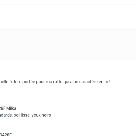
tuelle future portée pour ma ratte qui a un caractère en or !
8F Milka
ndards, poil lisse, yeux noirs
0428F