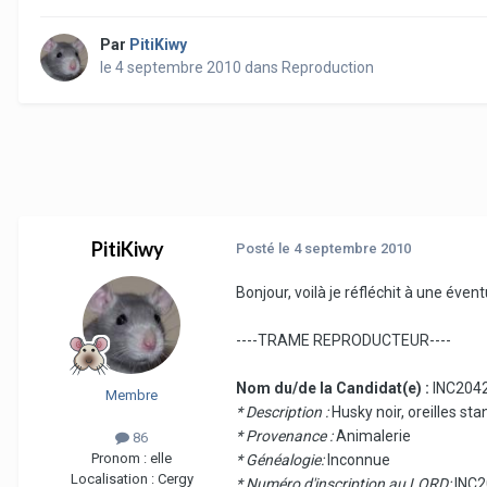
Par
PitiKiwy
le 4 septembre 2010
dans
Reproduction
PitiKiwy
Posté
le 4 septembre 2010
Bonjour, voilà je réfléchit à une éven
----TRAME REPRODUCTEUR----
Nom du/de la Candidat(e) :
INC2042
Membre
* Description :
Husky noir, oreilles sta
* Provenance :
Animalerie
86
Pronom :
elle
* Généalogie:
Inconnue
Localisation :
Cergy
* Numéro d'inscription au LORD:
INC2