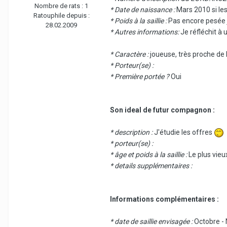
Nombre de rats :
1
* Date de naissance :
Mars 2010 si le
Ratouphile depuis :
* Poids à la saillie :
Pas encore pesée je
28.02.2009
* Autres informations:
Je réfléchit à
* Caractère :
joueuse, très proche de
* Porteur(se) :
* Première portée ?
Oui
Son ideal de futur compagnon :
* description :
J'étudie les offres
* porteur(se) :
* âge et poids à la saillie :
Le plus vieux
* details supplémentaires :
Informations complémentaires :
* date de saillie envisagée :
Octobre -