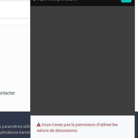
Toute l’activité
ontacter
Vous n'avez pas la permission d'utiliser les
I accept
s paramètres utilisateur pendant votre visite. Aucune
salons de discussions.
lications tierces.