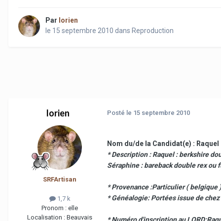
Par
lorien
le 15 septembre 2010
dans
Reproduction
lorien
Posté
le 15 septembre 2010
Nom du/de la Candidat(e) : Raquel
* Description : Raquel : berkshire do
Séraphine : bareback double rex ou f
SRFArtisan
* Provenance :Particulier ( belgique )
* Généalogie: Portées issue de chez u
1,7 k
Pronom :
elle
Localisation :
Beauvais
* Numéro d'inscription au LORD:Ra