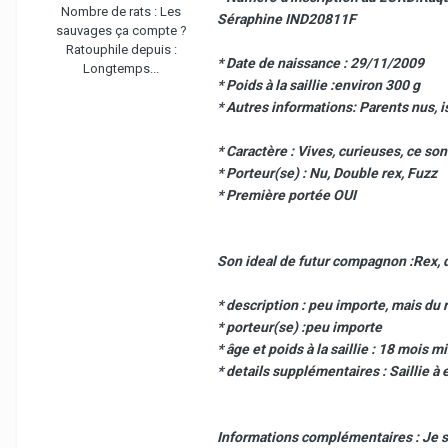
Nombre de rats :
Les
Séraphine IND20811F
sauvages ça compte ?
Ratouphile depuis :
* Date de naissance : 29/11/2009
Longtemps...
* Poids à la saillie :environ 300 g
* Autres informations: Parents nus, i
* Caractère : Vives, curieuses, ce so
* Porteur(se) : Nu, Double rex, Fuzz
* Première portée OUI
Son ideal de futur compagnon :Rex, d
* description : peu importe, mais du 
* porteur(se) :peu importe
* âge et poids à la saillie : 18 mois
* details supplémentaires : Saillie à 
Informations complémentaires : Je so