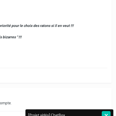
iorité pour le choix des ratons si il en veut !!!
 bizarres " !!!
compte.
[Projet vidéo] ChatBox