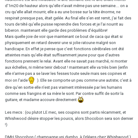
d'1m20 de hauteur alors qu'elle n'avait même pas une semaine.... on a
cru qu'elle allait mourrir, elle a eu une bosse sur la tète énorme, ne
respirait presque pas, était gelée. Au final elle s'en est remit, j'ai fait des
tours de tété qu'elle puisse reprendre des forces et je l'ai nourrit au
biberon. maintenant elle garde des problèmes d'équilibre!
Mais quelle joie de voir que maintenant ce bout de caca qui était si
physiquement en retard devenir une si jolie ratoune malgré son
handicape. En effet je pense que c'est fonctions cérébrales ont été
atteintes mais qu'elle était suffisamment jeune pour que d'autres
fonctions prennent le relai. Avant elle ne savait pas marché, ni monter
aux échelles, ni même tenir debout ! maintenant elle va très bien (enfin
elle n'arrive pas a se laver les fesses toute seule mais ses copines et
moi on l'aide
). Elle se comporte un peu comme une autiste; c'est à
dire qu'en sortie elle n'est pas vraiment intéressée par les humains
comme ses frangins et sa mère le sont. Par contre suffit de sortir la
guitare, et madame accoure directement
Les mecs : (ou plutot LE mec, ses coupins sont partis récamment, et
Whishwood désire stopper les pouics, alors Shocobon sera son dernier
!)
DMH Shocobon ( champagne uni dumbo, à Orléans chez Whishwood )