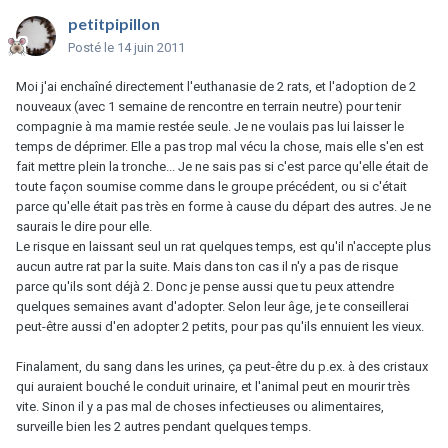
petitpipillon
Posté
le 14 juin 2011
Moi j'ai enchaîné directement l'euthanasie de 2 rats, et l'adoption de 2
nouveaux (avec 1 semaine de rencontre en terrain neutre) pour tenir
compagnie à ma mamie restée seule. Je ne voulais pas lui laisser le
temps de déprimer. Elle a pas trop mal vécu la chose, mais elle s'en est
fait mettre plein la tronche... Je ne sais pas si c'est parce qu'elle était de
toute façon soumise comme dans le groupe précédent, ou si c'était
parce qu'elle était pas très en forme à cause du départ des autres. Je ne
saurais le dire pour elle.
Le risque en laissant seul un rat quelques temps, est qu'il n'accepte plus
aucun autre rat par la suite. Mais dans ton cas il n'y a pas de risque
parce qu'ils sont déjà 2. Donc je pense aussi que tu peux attendre
quelques semaines avant d'adopter. Selon leur âge, je te conseillerai
peut-être aussi d'en adopter 2 petits, pour pas qu'ils ennuient les vieux.
Finalament, du sang dans les urines, ça peut-être du p.ex. à des cristaux
qui auraient bouché le conduit urinaire, et l'animal peut en mourir très
vite. Sinon il y a pas mal de choses infectieuses ou alimentaires,
surveille bien les 2 autres pendant quelques temps.