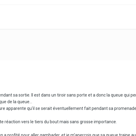
nt sa sortie. Il est dans un tiroir sans porte et a donc la queue qui pend
ue de la queue...
ssure apparente qu'il se serait éventuellement fait pendant sa promenade,
tite réaction vers le tiers du bout mais sans grosse importance.
 a profité pour aller gambader, et je m'aperçois que sa queue traine au sol