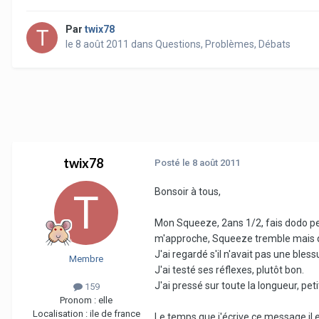
Par
twix78
le 8 août 2011
dans
Questions, Problèmes, Débats
twix78
Posté
le 8 août 2011
Bonsoir à tous,
Mon Squeeze, 2ans 1/2, fais dodo penda
m'approche, Squeeze tremble mais q
J'ai regardé s'il n'avait pas une ble
Membre
J'ai testé ses réflexes, plutôt bon.
J'ai pressé sur toute la longueur, pe
159
Pronom :
elle
Localisation :
ile de france
Le temps que j'écrive ce message il en