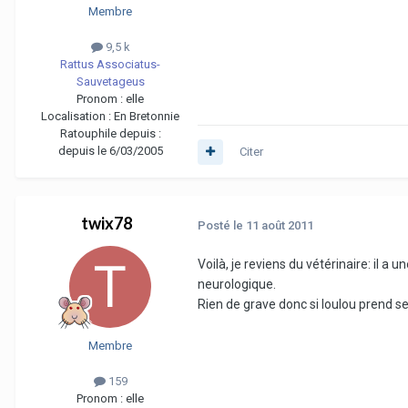
Membre
9,5 k
Rattus Associatus-
Sauvetageus
Pronom :
elle
Localisation :
En Bretonnie
Ratouphile depuis :
depuis le 6/03/2005
Citer
twix78
Posté
le 11 août 2011
Voilà, je reviens du vétérinaire: il 
neurologique.
Rien de grave donc si loulou prend
Membre
159
Pronom :
elle