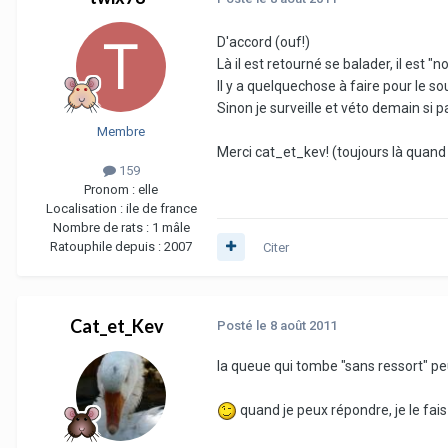
D'accord (ouf!)
Là il est retourné se balader, il est 
Il y a quelquechose à faire pour le s
Sinon je surveille et véto demain si 
Membre
Merci cat_et_kev! (toujours là quand 
159
Pronom :
elle
Localisation :
ile de france
Nombre de rats :
1 mâle
Ratouphile depuis :
2007
Citer
Cat_et_Kev
Posté
le 8 août 2011
la queue qui tombe "sans ressort" peu
quand je peux répondre, je le fai