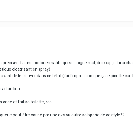
à préciser: il a une pododermatite qui se soigne mal, du coup je lui ai c
ique cicatrisant en spray)
2h avant de le trouver dans cet état (j'ai l'impression que ça le picotte c
ait un lien....
cage et fait sa toilette, ras ...
 queue peut être causé par une avc ou autre saloperie de ce style??