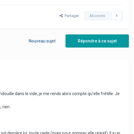
Partager
Abonnés
0
Nouveau sujet
Répondre à ce sujet
ouille dans le vide, je me rends alors compte qu'elle frétille. Je
 rien.
 derrière lui, toute raide (mais pour grimper elle réagit). Il a un