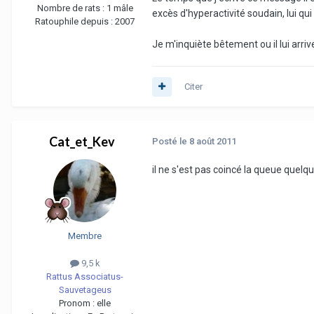
Nombre de rats :
1 mâle
excès d'hyperactivité soudain, lui qui 
Ratouphile depuis :
2007
Je m'inquiète bêtement ou il lui arri
Citer
Cat_et_Kev
Posté
le 8 août 2011
il ne s'est pas coincé la queue quelqu
Membre
9,5 k
Rattus Associatus-
Sauvetageus
Pronom :
elle