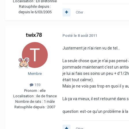
Localisation :
En Bretonnie
Ratouphile depuis :
depuis le 6/03/2005
Citer
twix78
Posté
le 8 août 2011
Justement je n'ai rien vu de tel...
La seule chose que je n'ai pas pensé 
pommade maintenant c'est un antiset
je lui ai fais ses soins un peu + d'1/
Membre
était tout calme).
159
Mais je ne vois pas trop en quoi il y aur
Pronom :
elle
Localisation :
ile de france
Là ça va mieux, il est retourné dans sa 
Nombre de rats :
1 mâle
Ratouphile depuis :
2007
question: est-ce qu'un problème à la
Citer