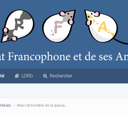
té
LORD
Rechercher
 Débats
Mon rat tremble de la queue...