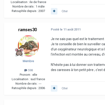
Localisation :
ile de france
Nombre de rats :
1 mâle
Ratouphile depuis :
2007
Citer
ramses30
Posté
le 11 août 2011
Je ne sais pas quel est le traitement
Je te conseille de bien le surveiller ca
d'un oxygénateur neurologique et si l
l'infection est montée au cerveau, d
Membre
N'hésite pas à lui donner son traitem
des caresses à ton petit père ; c'est
598
Pronom :
elle
Localisation :
sud france
Nombre de rats :
---
Ratouphile depuis :
2006
Citer