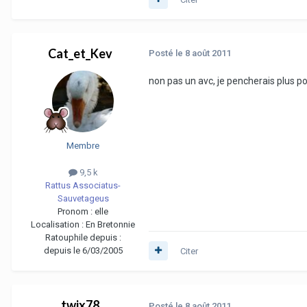
Cat_et_Kev
Posté
le 8 août 2011
non pas un avc, je pencherais plus po
Membre
9,5 k
Rattus Associatus-
Sauvetageus
Pronom :
elle
Localisation :
En Bretonnie
Ratouphile depuis :
depuis le 6/03/2005
Citer
twix78
Posté
le 8 août 2011