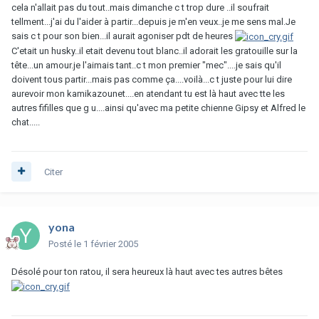
cela n'allait pas du tout..mais dimanche c t trop dure ..il soufrait
tellment...j'ai du l'aider à partir...depuis je m'en veux..je me sens mal.Je
sais c t pour son bien...il aurait agoniser pdt de heures
C'etait un husky..il etait devenu tout blanc..il adorait les gratouille sur la
tête...un amour.je l'aimais tant..c t mon premier "mec"....je sais qu'il
doivent tous partir...mais pas comme ça....voilà...c t juste pour lui dire
aurevoir mon kamikazounet....en atendant tu est là haut avec tte les
autres fifilles que g u....ainsi qu'avec ma petite chienne Gipsy et Alfred le
chat.....
Citer
yona
Posté
le 1 février 2005
Désolé pour ton ratou, il sera heureux là haut avec tes autres bêtes