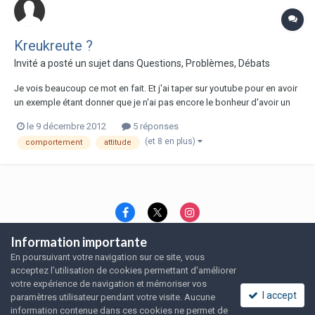
Kreukreute ?
Invité
a posté un sujet dans
Questions, Problèmes, Débats
Je vois beaucoup ce mot en fait. Et j'ai taper sur youtube pour en avoir
un exemple étant donner que je n'ai pas encore le bonheur d'avoir un
rat : A quoi est-ce que ça correspond ? De la peur ? Une sorte de
le 9 décembre 2012
5 réponses
ronronnement mais version rat ? Quels autres animaux le font aussi (en
(et 8 en plus)
comportement
attitude
général) ? M...
Information importante
Langue
Thème
Politique de confidentialité
En poursuivant votre navigation sur ce site, vous
Nous contacter
Nous contacter
acceptez l’utilisation de cookies permettant d'améliorer
SRFA, l'association des amoureux du rat domestique
votre expérience de navigation et mémoriser vos
Powered by Invision Community
I accept
paramètres utilisateur pendant votre visite. Aucune
information contenue dans ces cookies ne permet de