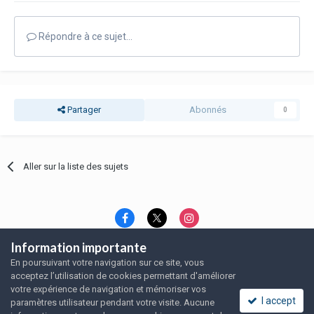
Répondre à ce sujet…
Partager
Abonnés
0
Aller sur la liste des sujets
Information importante
Langue
Thème
Politique de confidentialité
En poursuivant votre navigation sur ce site, vous
Nous contacter
Nous contacter
acceptez l’utilisation de cookies permettant d'améliorer
SRFA, l'association des amoureux du rat domestique
votre expérience de navigation et mémoriser vos
Powered by Invision Community
I accept
paramètres utilisateur pendant votre visite. Aucune