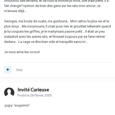
chouchou des enfants, et de tous le monde je crois, une vraie perle. Il a
fait changé l'opinion de bien des gens sur les rats mon amour. Je
m'ennuie déjà...
Georges, ma boule de ouate, ma guidoune... Mon rattou le plus rex et le
plus doux... Ma moumoune, il criait pour rien et grouillait tellement quand
je lui coupais les griffes, je le martyrisais pauvre petit... Il était un peu
maladroit avec les autres rats, et finissait toujours par se faire rentrer
dedans... La cage va être bien vide et tranquille sans toi...
Je vous aime les cocos!
Citer
Invité Curieuse
Posté
le 28 février 2005
:pupy: 'soupirrrrrr'