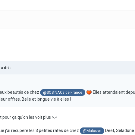
a dit :
 deux beautés de chez
Elles attendaient depui
@SOS NACs de France
ur offres. Belle et longue vie à elles !
t pour ça qu'on les voit plus >.<
e j'ai récupéré les 3 petites rates de chez
Deet, Seladone 
@Malouve