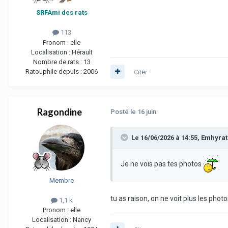
SRFAmi des rats
113
Pronom :
elle
Localisation :
Hérault
Nombre de rats :
13
Ratouphile depuis :
2006
Citer
Ragondine
Posté
le 16 juin
Le 16/06/2026 à 14:55,
Emhyrat
Je ne vois pas tes photos
Membre
tu as raison, on ne voit plus les photos
1,1 k
Pronom :
elle
Localisation :
Nancy