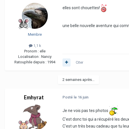
elles sont chouettes!
une belle nouvelle aventure qui com
Membre
1,1 k
Pronom :
elle
Localisation :
Nancy
Ratouphile depuis :
1994
Citer
2 semaines après...
Emhyrat
Posté
le 16 juin
Je ne vois pas tes photos
C'est donc toi qui a récupéré les de
C'est un très beau cadeau que tu leur 