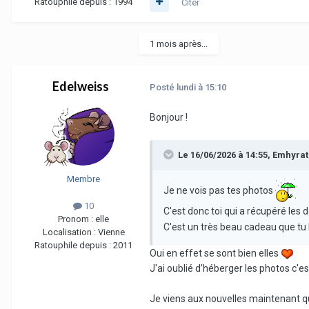
Ratouphile depuis :
1994
Citer
1 mois après...
Edelweiss
Posté
lundi à 15:10
Bonjour !
Le 16/06/2026 à 14:55,
Emhyrat
Membre
Je ne vois pas tes photos
10
C'est donc toi qui a récupéré les
Pronom :
elle
C'est un très beau cadeau que tu le
Localisation :
Vienne
Ratouphile depuis :
2011
Oui en effet se sont bien elles
J'ai oublié d’héberger les photos c'es
Je viens aux nouvelles maintenant qu