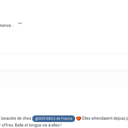
mence...
ux beautés de chez
Elles attendaient depuis p
@SOS NACs de France
offres. Belle et longue vie à elles !