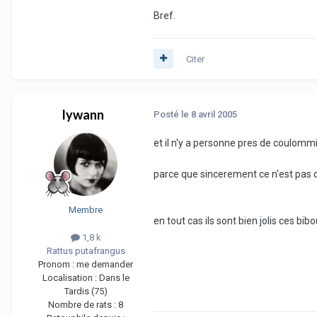
Bref.
Citer
lywann
Posté
le 8 avril 2005
et il n'y a personne pres de coulommie
parce que sincerement ce n'est pas co
Membre
en tout cas ils sont bien jolis ces bibou
1,8 k
Rattus putafrangus
Pronom :
me demander
Localisation :
Dans le
Tardis (75)
Nombre de rats :
8