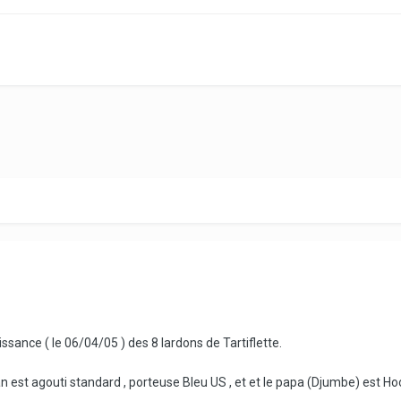
aissance ( le 06/04/05 ) des 8 lardons de Tartiflette.
 est agouti standard , porteuse Bleu US , et et le papa (Djumbe) est H