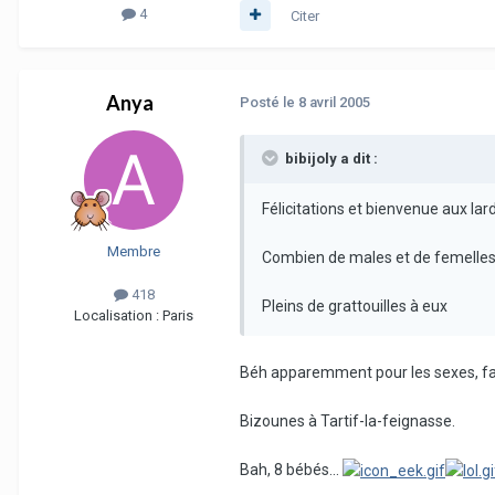
4
Citer
Anya
Posté
le 8 avril 2005
bibijoly a dit :
Félicitations et bienvenue aux lard
Membre
Combien de males et de femelles y
418
Pleins de grattouilles à eux
Localisation :
Paris
Béh apparemment pour les sexes, faudr
Bizounes à Tartif-la-feignasse.
Bah, 8 bébés...