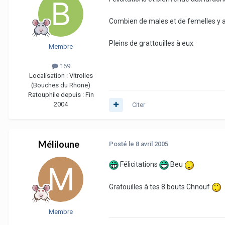
Combien de males et de femelles y a-
Pleins de grattouilles à eux
Membre
169
Localisation :
Vitrolles
(Bouches du Rhone)
Ratouphile depuis :
Fin
2004
Citer
Méliloune
Posté
le 8 avril 2005
Félicitations
Beu
Gratouilles à tes 8 bouts Chnouf
Membre