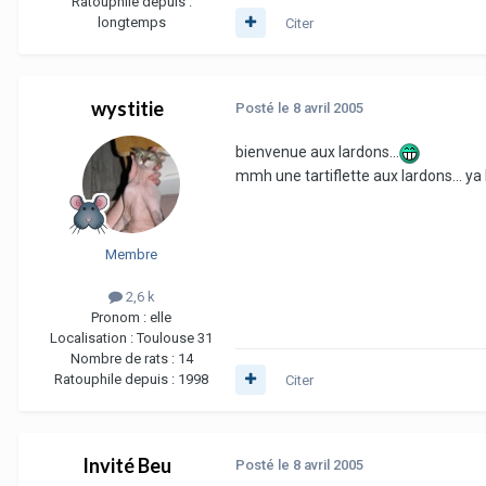
Ratouphile depuis :
longtemps
Citer
wystitie
Posté
le 8 avril 2005
bienvenue aux lardons...
mmh une tartiflette aux lardons... ya 
Membre
2,6 k
Pronom :
elle
Localisation :
Toulouse 31
Nombre de rats :
14
Ratouphile depuis :
1998
Citer
Invité Beu
Posté
le 8 avril 2005