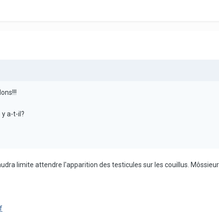
ons!!!
 a-t-il?
a limite attendre l'apparition des testicules sur les couillus. Môssieur