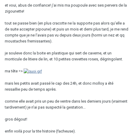
et voui, abus de confiance! j'ai mis ma poupoule avec ses pervers de la
zigounette!
tout se passe bien (en plus cracotte ne la supporte pas alors qu'elle a
de suite accepter pipoune) et puis un mois et demi plus tard, je me rend
compte que je ne l'avais pas vu depuis deux jours (hormi un nez et qq
moustaches fremissantes).
je souleve donc la boite en plastique qui sert de caverne, et un
monticule de litiere de lin, et 10 petites crevettes roses, dégringolent.
ma tête =>
mais les petits avait passé le cap des 24h, et donc molloy a été
ressaillie peu de temps après.
comme elle avait pris un peu de ventre dans les derniers jours (vraiment
tardivement) je n'ai pas suspecté la gestation...
gros dégout!
enfin voilà pour la tite histoire (facheuse).