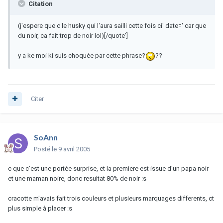
Citation
(j'espere que c le husky qui l'aura sailli cette fois ci' date=' car que
du noir, ca fait trop de noir lol)[/quote']
y a ke moi ki suis choquée par cette phrase?
??
Citer
SoAnn
Posté
le 9 avril 2005
c que c'est une portée surprise, et la premiere est issue d'un papa noir
et une maman noire, donc resultat 80% de noir :s
cracotte m'avais fait trois couleurs et plusieurs marquages differents, ct
plus simple à placer :s