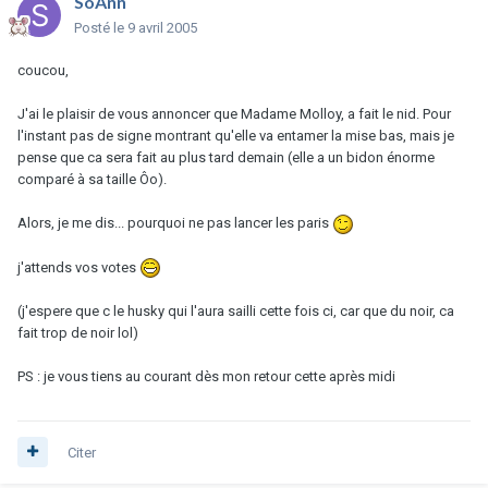
SoAnn
Posté
le 9 avril 2005
coucou,
J'ai le plaisir de vous annoncer que Madame Molloy, a fait le nid. Pour
l'instant pas de signe montrant qu'elle va entamer la mise bas, mais je
pense que ca sera fait au plus tard demain (elle a un bidon énorme
comparé à sa taille Ôo).
Alors, je me dis... pourquoi ne pas lancer les paris
j'attends vos votes
(j'espere que c le husky qui l'aura sailli cette fois ci, car que du noir, ca
fait trop de noir lol)
PS : je vous tiens au courant dès mon retour cette après midi
Citer