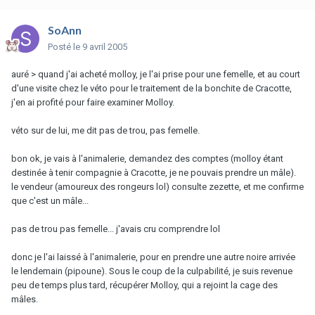
SoAnn
Posté
le 9 avril 2005
auré > quand j'ai acheté molloy, je l'ai prise pour une femelle, et au court
d'une visite chez le véto pour le traitement de la bonchite de Cracotte,
j'en ai profité pour faire examiner Molloy.
véto sur de lui, me dit pas de trou, pas femelle.
bon ok, je vais à l'animalerie, demandez des comptes (molloy étant
destinée à tenir compagnie à Cracotte, je ne pouvais prendre un mâle).
le vendeur (amoureux des rongeurs lol) consulte zezette, et me confirme
que c'est un mâle...
pas de trou pas femelle... j'avais cru comprendre lol
donc je l'ai laissé à l'animalerie, pour en prendre une autre noire arrivée
le lendemain (pipoune). Sous le coup de la culpabilité, je suis revenue
peu de temps plus tard, récupérer Molloy, qui a rejoint la cage des
mâles.