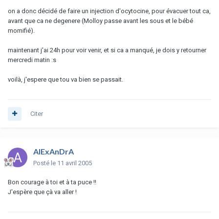
on a donc décidé de faire un injection d'ocytocine, pour évacuer tout ca,
avant que ca ne degenere (Molloy passe avant les sous et le bébé
momifié).
maintenant j'ai 24h pour voir venir, et si ca a manqué, je dois y retourner
mercredi matin :s
voilà, j'espere que tou va bien se passait.
Citer
AlExAnDrA
Posté
le 11 avril 2005
Bon courage à toi et à ta puce !!
J'espère que çà va aller !