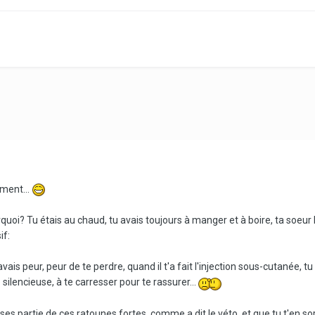
ment...
rquoi? Tu étais au chaud, tu avais toujours à manger et à boire, ta soeur
if:
is peur, peur de te perdre, quand il t'a fait l'injection sous-cutanée, tu 
e silencieuse, à te carresser pour te rassurer...
sses partie de ces ratounes fortes, comme a dit le véto, et que tu t'en sort