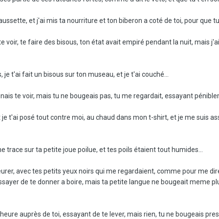
chaussette, et j'ai mis ta nourriture et ton biberon a coté de toi, pour que t
 voir, te faire des bisous, ton état avait empiré pendant la nuit, mais j'aim
je t'ai fait un bisous sur ton museau, et je t'ai couché...
enais te voir, mais tu ne bougeais pas, tu me regardait, essayant péniblem
 je t'ai posé tout contre moi, au chaud dans mon t-shirt, et je me suis assi
e trace sur ta petite joue poilue, et tes poils étaient tout humides...
pleurer, avec tes petits yeux noirs qui me regardaient, comme pour me dire
 essayer de te donner a boire, mais ta petite langue ne bougeait meme plu
 heure auprès de toi, essayant de te lever, mais rien, tu ne bougeais pres