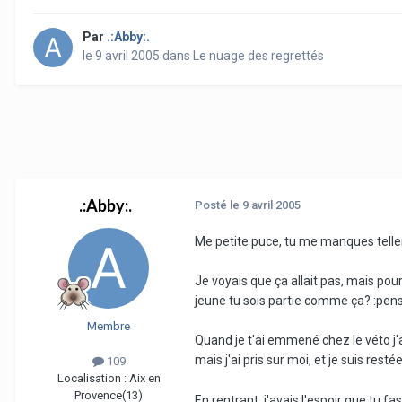
Par
.:Abby:.
le 9 avril 2005
dans
Le nuage des regrettés
.:Abby:.
Posté
le 9 avril 2005
Me petite puce, tu me manques telle
Je voyais que ça allait pas, mais pou
jeune tu sois partie comme ça? :pens
Membre
Quand je t'ai emmené chez le véto j'ava
mais j'ai pris sur moi, et je suis resté
109
Localisation :
Aix en
Provence(13)
En rentrant, j'avais l'espoir que tu fa