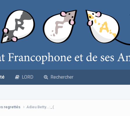
té
LORD
Rechercher
es regrettés
Adieu Betty...:_(