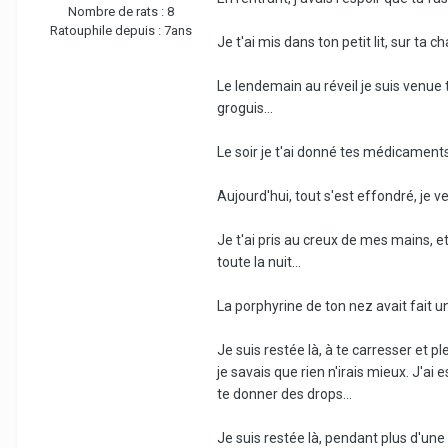
Nombre de rats :
8
Ratouphile depuis :
7ans
Je t'ai mis dans ton petit lit, sur ta 
Le lendemain au réveil je suis venue te
groguis...
Le soir je t'ai donné tes médicaments, 
Aujourd'hui, tout s'est effondré, je v
Je t'ai pris au creux de mes mains, et
toute la nuit...
La porphyrine de ton nez avait fait un
Je suis restée là, à te carresser et 
je savais que rien n'irais mieux. J'ai
te donner des drops...
Je suis restée là, pendant plus d'une