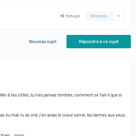
Partager
Abonnés
0
Nouveau sujet
Répondre à ce sujet
 Meï à tes côtés, tu n'es jamais tombée, comment se fait-il que si
as eu mal, tu as crié, j'en avais le coeur serrer, les larmes aux yeux,
irais... :pupy: