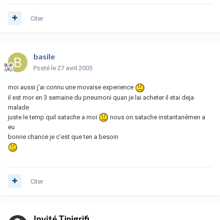
Citer
basile
Posté
le 27 avril 2005
moi aussi j'ai connu une movaise experience
il est mor en 3 semaine du pneumoni quan je lai acheter il etai deja
malade
juste le temp quil satache a moi
nous on satache instantanémen a
eu
bonne chance je c'est que ten a besoin
Citer
Invité Tinigrifi