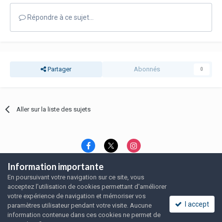
Répondre à ce sujet…
Partager
Abonnés
0
Aller sur la liste des sujets
Information importante
Langue
Thème
Politique de confidentialité
En poursuivant votre navigation sur ce site, vous
Nous contacter
Nous contacter
acceptez l’utilisation de cookies permettant d'améliorer
SRFA, l'association des amoureux du rat domestique
votre expérience de navigation et mémoriser vos
Powered by Invision Community
I accept
paramètres utilisateur pendant votre visite. Aucune
information contenue dans ces cookies ne permet de