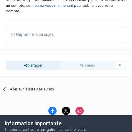
un compte,
connectez-vous maintenant
pour publier avec votre
compte.
Répondre à ce sujet…
Partager
Abonnés
0
Aller sur la liste des sujets
Information importante
Langue
Thème
Politique de confidentialité
En poursuivant votre navigation sur ce site, vous
Nous contacter
Nous contacter