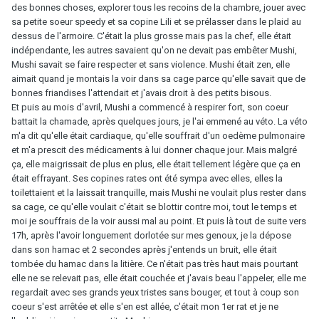
des bonnes choses, explorer tous les recoins de la chambre, jouer avec
sa petite soeur speedy et sa copine Lili et se prélasser dans le plaid au
dessus de l'armoire. C'était la plus grosse mais pas la chef, elle était
indépendante, les autres savaient qu'on ne devait pas embêter Mushi,
Mushi savait se faire respecter et sans violence. Mushi était zen, elle
aimait quand je montais la voir dans sa cage parce qu'elle savait que de
bonnes friandises l'attendait et j'avais droit à des petits bisous.
Et puis au mois d'avril, Mushi a commencé à respirer fort, son coeur
battait la chamade, après quelques jours, je l'ai emmené au véto. La véto
m'a dit qu'elle était cardiaque, qu'elle souffrait d'un oedème pulmonaire
et m'a prescit des médicaments à lui donner chaque jour. Mais malgré
ça, elle maigrissait de plus en plus, elle était tellement légère que ça en
était effrayant. Ses copines rates ont été sympa avec elles, elles la
toilettaient et la laissait tranquille, mais Mushi ne voulait plus rester dans
sa cage, ce qu'elle voulait c'était se blottir contre moi, tout le temps et
moi je souffrais de la voir aussi mal au point. Et puis là tout de suite vers
17h, après l'avoir longuement dorlotée sur mes genoux, je la dépose
dans son hamac et 2 secondes après j'entends un bruit, elle était
tombée du hamac dans la litière. Ce n'était pas très haut mais pourtant
elle ne se relevait pas, elle était couchée et j'avais beau l'appeler, elle me
regardait avec ses grands yeux tristes sans bouger, et tout à coup son
coeur s'est arrêtée et elle s'en est allée, c'était mon 1er rat et je ne