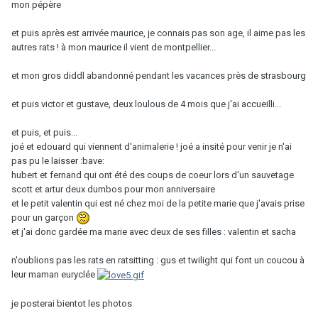
mon pépère
et puis après est arrivée maurice, je connais pas son age, il aime pas les
autres rats ! à mon maurice il vient de montpellier...
et mon gros diddl abandonné pendant les vacances près de strasbourg
et puis victor et gustave, deux loulous de 4 mois que j'ai accueilli...
et puis, et puis...
joé et edouard qui viennent d'animalerie ! joé a insité pour venir je n'ai
pas pu le laisser :bave:
hubert et fernand qui ont été des coups de coeur lors d'un sauvetage
scott et artur deux dumbos pour mon anniversaire
et le petit valentin qui est né chez moi de la petite marie que j'avais prise
pour un garçon
et j'ai donc gardée ma marie avec deux de ses filles : valentin et sacha
n'oublions pas les rats en ratsitting : gus et twilight qui font un coucou à
leur maman euryclée
je posterai bientot les photos