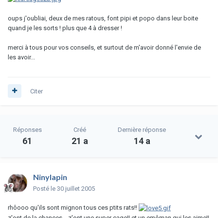
oups j'oubliai, deux de mes ratous, font pipi et popo dans leur boite
quand je les sorts ! plus que 4 à dresser !
merci à tous pour vos conseils, et surtout de m'avoir donné l'envie de
les avoir...
Citer
Réponses
Créé
Dernière réponse
61
21 a
14 a
Ninylapin
Posté
le 30 juillet 2005
rhôooo qu'ils sont mignon tous ces ptits rats!!
z'ont de la chances, , z'ont une super cage!! et un emôman qui les aime!!