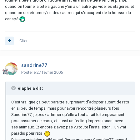
tourne la tête à droite on trouve un rat en train de déterrer une plante,
quand on tourne la tête à gauche y'en a un autre qui vide les étagères, et
quand on se retourne y'en deux autres qui s'occupent de la housse du
canapé
Citer
sandrine77
Posté
le 27 février 2006
elaphe a dit :
C'est vrai que ça peut paraitre surprenant d'adopter autant de rats
en si peu de temps, mais pour avoir rencontré plusieurs fois
Sandrine77, je peux affirmer qu'elle a tout a fait le tempérament
pour assumer ce choix, et aussi un feeling impressionant avec
ses animaux. Et encore z'avez pas vu toute l'installation... un vrai
paradis pour rats
Pi je me suis bien poilé aussi. Parce que chez Sandrine77, quand