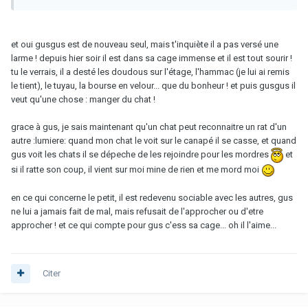
et oui gusgus est de nouveau seul, mais t'inquiète il a pas versé une
larme ! depuis hier soir il est dans sa cage immense et il est tout sourir !
tu le verrais, il a desté les doudous sur l'étage, l'hammac (je lui ai remis
le tient), le tuyau, la bourse en velour... que du bonheur ! et puis gusgus il
veut qu'une chose : manger du chat !
grace à gus, je sais maintenant qu'un chat peut reconnaitre un rat d'un
autre :lumiere: quand mon chat le voit sur le canapé il se casse, et quand
gus voit les chats il se dépeche de les rejoindre pour les mordres
et
si il ratte son coup, il vient sur moi mine de rien et me mord moi
en ce qui concerne le petit, il est redevenu sociable avec les autres, gus
ne lui a jamais fait de mal, mais refusait de l'approcher ou d'etre
approcher ! et ce qui compte pour gus c'ess sa cage... oh il l'aime...
Citer