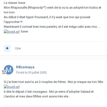
La classe :bave:
Mon Rhapsouille (Rhapsody^^) vient de la ou tu as adopté ton loulou et
ton tom.
Au début il était hyper froussard, il n'y avait que moi qui pouvait
l'approcher !!!
Maintenant il connait bien mes parents, et il est méga calin avec moi....
:bave:
Citer
Missmaya
Posté
le 30 juillet 2005
Si j'ai bien tout suivi tu as 3 couples de frères . Moi je craque sur ton félix
.
6 dès le départ c'est courageux . Moi je viens d'adopter Galaad et
Llandon et mes deux fifilles vont suivre trés vite .