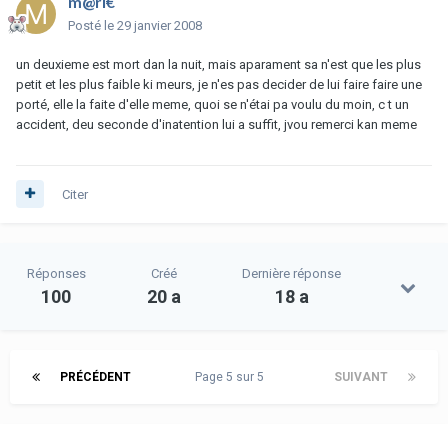
m@ri€
Posté
le 29 janvier 2008
un deuxieme est mort dan la nuit, mais aparament sa n'est que les plus
petit et les plus faible ki meurs, je n'es pas decider de lui faire faire une
porté, elle la faite d'elle meme, quoi se n'étai pa voulu du moin, c t un
accident, deu seconde d'inatention lui a suffit, jvou remerci kan meme
Citer
Réponses
Créé
Dernière réponse
100
20 a
18 a
PRÉCÉDENT
Page 5 sur 5
SUIVANT