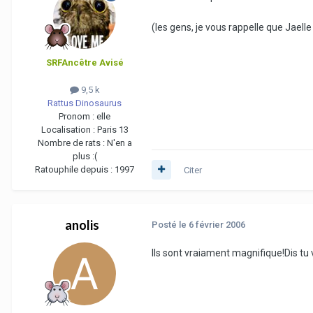
(les gens, je vous rappelle que Jaelle
SRFAncêtre Avisé
9,5 k
Rattus Dinosaurus
Pronom :
elle
Localisation :
Paris 13
Nombre de rats :
N'en a
plus :(
Ratouphile depuis :
1997
Citer
anolis
Posté
le 6 février 2006
Ils sont vraiament magnifique!Dis tu v