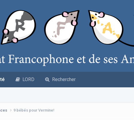
té
LORD
Rechercher
nces
9 bébés pour Vermine!