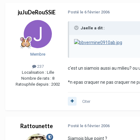
juJuDeRouSSiE
Posté
le 6 février 2006
Jaelle a dit :
Membre
237
c'est un siamois aussi au milieu? ou 
Localisation :
Lille
Nombre de rats :
8
*n epas craquer ne pas craquer ne p
Ratouphile depuis :
2002
Citer
Rattounette
Posté
le 6 février 2006
Siamois blue point ?