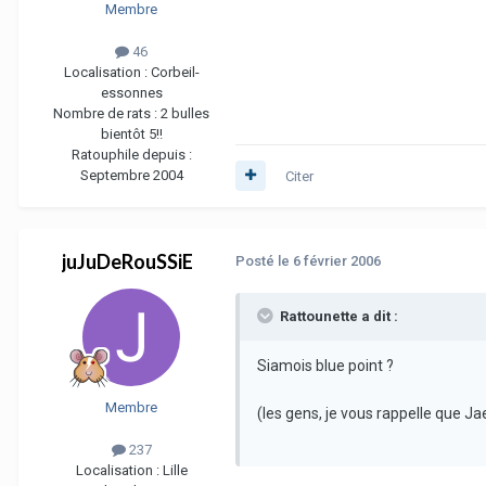
Membre
46
Localisation :
Corbeil-
essonnes
Nombre de rats :
2 bulles
bientôt 5!!
Ratouphile depuis :
Septembre 2004
Citer
juJuDeRouSSiE
Posté
le 6 février 2006
Rattounette a dit :
Siamois blue point ?
Membre
(les gens, je vous rappelle que Jae
237
Localisation :
Lille