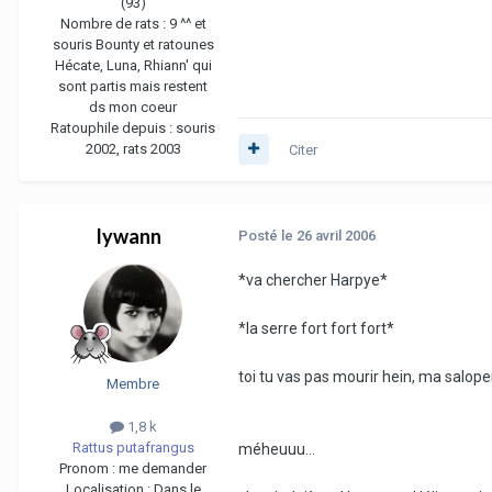
(93)
Nombre de rats :
9 ^^ et
souris Bounty et ratounes
Hécate, Luna, Rhiann' qui
sont partis mais restent
ds mon coeur
Ratouphile depuis :
souris
2002, rats 2003
Citer
lywann
Posté
le 26 avril 2006
*va chercher Harpye*
*la serre fort fort fort*
toi tu vas pas mourir hein, ma salope
Membre
1,8 k
Rattus putafrangus
méheuuu...
Pronom :
me demander
Localisation :
Dans le