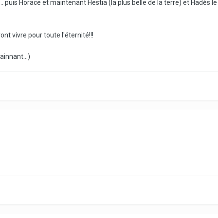
s... puis Horace et maintenant Hestia (la plus belle de la terre) et Had
vont vivre pour toute l'éternité!!!
innant...)