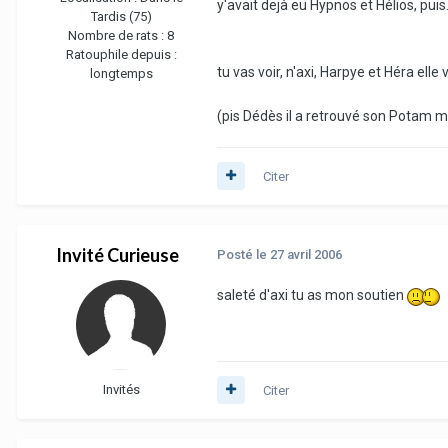
y'avait dejà eu Hypnos et Hélios, pui
Tardis (75)
Nombre de rats :
8
Ratouphile depuis :
tu vas voir, n'axi, Harpye et Héra elle 
longtemps
(pis Dédès il a retrouvé son Potam ma
Citer
Invité Curieuse
Posté
le 27 avril 2006
saleté d'axi tu as mon soutien
Invités
Citer