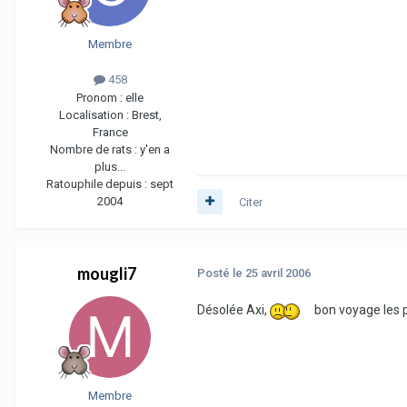
Membre
458
Pronom :
elle
Localisation :
Brest,
France
Nombre de rats :
y'en a
plus...
Ratouphile depuis :
sept
2004
Citer
mougli7
Posté
le 25 avril 2006
Désolée Axi,
bon voyage les p
Membre