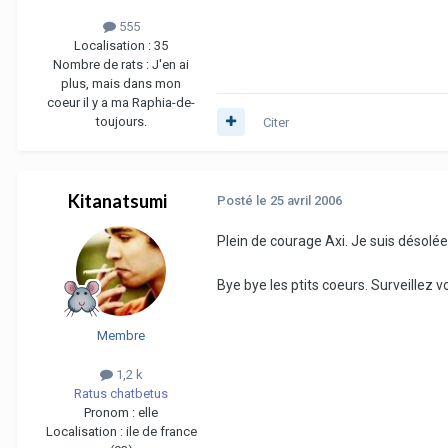
555
Localisation :
35
Nombre de rats :
J'en ai
plus, mais dans mon
coeur il y a ma Raphia-de-
toujours.
Citer
Kitanatsumi
Posté
le 25 avril 2006
Plein de courage Axi. Je suis désolée p
Bye bye les ptits coeurs. Surveillez
Membre
1,2 k
Ratus chatbetus
Pronom :
elle
Localisation :
ile de france