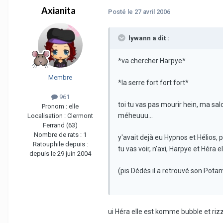
Axianita
Posté
le 27 avril 2006
lywann a dit :
*va chercher Harpye*
Membre
*la serre fort fort fort*
961
toi tu vas pas mourir hein, ma sal
Pronom :
elle
méheuuu...
Localisation :
Clermont
Ferrand (63)
Nombre de rats :
1
y'avait dejà eu Hypnos et Hélios, 
Ratouphile depuis :
tu vas voir, n'axi, Harpye et Héra el
depuis le 29 juin 2004
(pis Dédès il a retrouvé son Pota
ui Héra elle est komme bubble et rizz