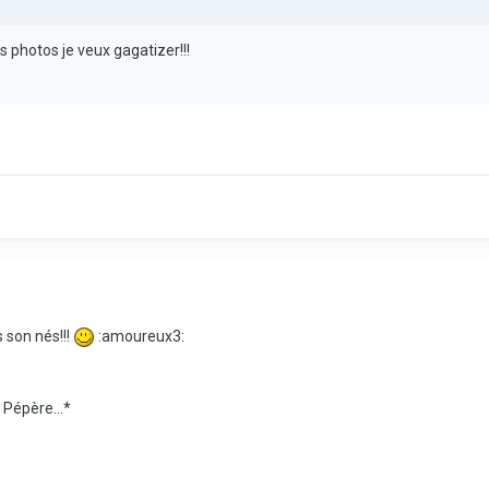
 photos je veux gagatizer!!!
 son nés!!!
:amoureux3:
 Pépère...*