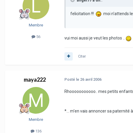
angel77 a dit :
felicitation !!!
moi n'attends les
Membre
56
vui moi aussi je veut les photos ..
Citer
maya222
Posté
le 26 avril 2006
Rhooooooooooo.. mes petits enfants
*... m'en vais annoncer sa paternité à
Membre
136