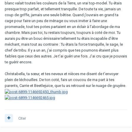
blanc valait toutes les couleurs de la Terre, un vrai top-model. Tu étais
presque trop parfait, et tellement tranquille. De toute ta vie, jamais un
coup de griffe, jamais une seule bêtise. Quand j’ouvrais en grand ta
cage pour faire un peu de ménage ou vous inviter à faire une
promenade, tout tes potes partaient en un éclair à l’abordage de ma
chambre. Mais pas toi, tu restais toujours, toujours à coté de moi. Tu
aurais pu être un bouc émissaire tellement tu étais incapable d’être
méchant, mais tout au contraire : Tu étais la force tranquille, le sage, le
chef de tribu. Il y a un an, j’ai compris que tes poumons étaient plus
faibles que ceux des autres. Je t’ai guéri une fois. J’ai cru que je pouvais
te guérir encore.
Christabella, ta sœur, et tes neveux et nièces me disent de t’envoyer
plein de léchouilles. De ton coté, fais un coucou de ma part à tes
parents, Carrie et Beetlejuice, que tu as retrouvé sur le nuage de gruyère.
Citer