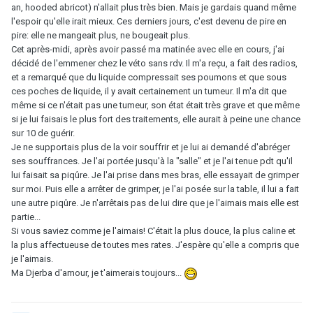
an, hooded abricot) n'allait plus très bien. Mais je gardais quand même
l'espoir qu'elle irait mieux. Ces derniers jours, c'est devenu de pire en
pire: elle ne mangeait plus, ne bougeait plus.
Cet après-midi, après avoir passé ma matinée avec elle en cours, j'ai
décidé de l'emmener chez le véto sans rdv. Il m'a reçu, a fait des radios,
et a remarqué que du liquide compressait ses poumons et que sous
ces poches de liquide, il y avait certainement un tumeur. Il m'a dit que
même si ce n'était pas une tumeur, son état était très grave et que même
si je lui faisais le plus fort des traitements, elle aurait à peine une chance
sur 10 de guérir.
Je ne supportais plus de la voir souffrir et je lui ai demandé d'abréger
ses souffrances. Je l'ai portée jusqu'à la "salle" et je l'ai tenue pdt qu'il
lui faisait sa piqûre. Je l'ai prise dans mes bras, elle essayait de grimper
sur moi. Puis elle a arrêter de grimper, je l'ai posée sur la table, il lui a fait
une autre piqûre. Je n'arrêtais pas de lui dire que je l'aimais mais elle est
partie...
Si vous saviez comme je l'aimais! C'était la plus douce, la plus caline et
la plus affectueuse de toutes mes rates. J'espère qu'elle a compris que
je l'aimais.
Ma Djerba d'amour, je t'aimerais toujours...