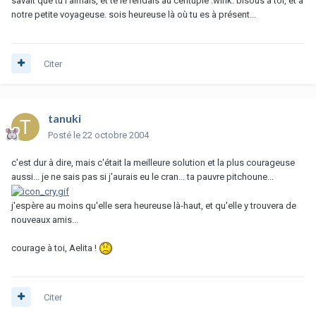
savait que tu l'aimais, et te le rendais au centuple :wink: bisous à toi, et à
notre petite voyageuse. sois heureuse là où tu es à présent...
Citer
tanuki
Posté
le 22 octobre 2004
c'est dur à dire, mais c'était la meilleure solution et la plus courageuse
aussi... je ne sais pas si j'aurais eu le cran... ta pauvre pitchoune...
j'espère au moins qu'elle sera heureuse là-haut, et qu'elle y trouvera de
nouveaux amis...
courage à toi, Aelita !
Citer