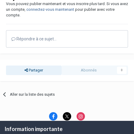
Vous pouvez publier maintenant et vous inscrire plus tard. Si vous avez
un compte,
connectez-vous maintenant
pour publier avec votre
compte.
Répondre à ce sujet…
Partager
Abonnés
0
Aller sur la liste des sujets
Information importante
Langue
Thème
Politique de confidentialité