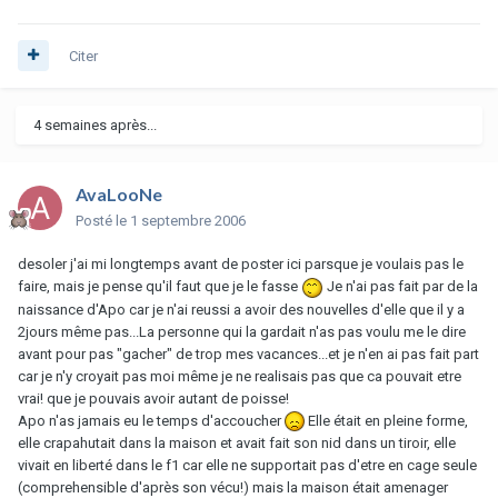
Citer
4 semaines après...
AvaLooNe
Posté
le 1 septembre 2006
desoler j'ai mi longtemps avant de poster ici parsque je voulais pas le
faire, mais je pense qu'il faut que je le fasse
Je n'ai pas fait par de la
naissance d'Apo car je n'ai reussi a avoir des nouvelles d'elle que il y a
2jours même pas...La personne qui la gardait n'as pas voulu me le dire
avant pour pas "gacher" de trop mes vacances...et je n'en ai pas fait part
car je n'y croyait pas moi même je ne realisais pas que ca pouvait etre
vrai! que je pouvais avoir autant de poisse!
Apo n'as jamais eu le temps d'accoucher
Elle était en pleine forme,
elle crapahutait dans la maison et avait fait son nid dans un tiroir, elle
vivait en liberté dans le f1 car elle ne supportait pas d'etre en cage seule
(comprehensible d'après son vécu!) mais la maison était amenager