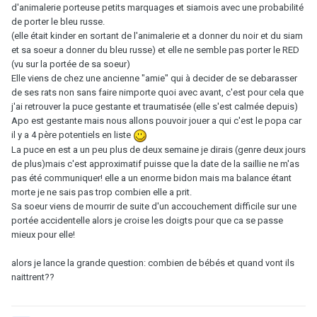
d'animalerie porteuse petits marquages et siamois avec une probabilité
de porter le bleu russe.
(elle était kinder en sortant de l'animalerie et a donner du noir et du siam
et sa soeur a donner du bleu russe) et elle ne semble pas porter le RED
(vu sur la portée de sa soeur)
Elle viens de chez une ancienne "amie" qui à decider de se debarasser
de ses rats non sans faire nimporte quoi avec avant, c'est pour cela que
j'ai retrouver la puce gestante et traumatisée (elle s'est calmée depuis)
Apo est gestante mais nous allons pouvoir jouer a qui c'est le popa car
il y a 4 père potentiels en liste
La puce en est a un peu plus de deux semaine je dirais (genre deux jours
de plus)mais c'est approximatif puisse que la date de la saillie ne m'as
pas été communiquer! elle a un enorme bidon mais ma balance étant
morte je ne sais pas trop combien elle a prit.
Sa soeur viens de mourrir de suite d'un accouchement difficile sur une
portée accidentelle alors je croise les doigts pour que ca se passe
mieux pour elle!
alors je lance la grande question: combien de bébés et quand vont ils
naittrent??