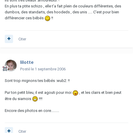
Ils sont très beaux :amoureux3: !
En plus ta ptite schizo , elle t'a fait plein de couleurs différentes, des
dumbos, des standarts, des hoodeds , des unis ..... C'est pour bien
différencier ces bébés
!!
Citer
lilotte
Posté
le 1 septembre 2006
Sont trop mignons tes bébés :wub2: !!
Pur ton petit bleu, il est agouti pour moi
, et les clairs et bien peut
être du siamois
!!!!
Encore des photos en core.........
Citer