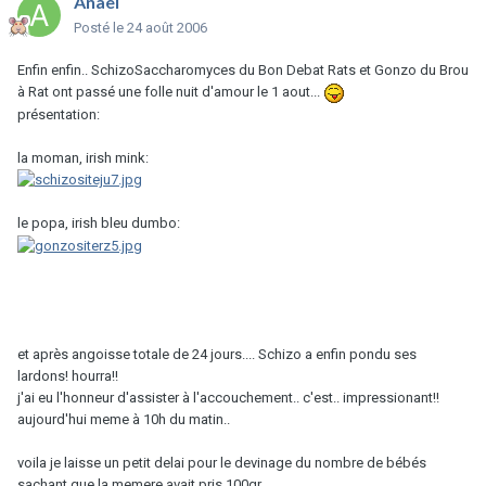
Anael
Posté
le 24 août 2006
Enfin enfin.. SchizoSaccharomyces du Bon Debat Rats et Gonzo du Brou
à Rat ont passé une folle nuit d'amour le 1 aout...
présentation:
la moman, irish mink:
le popa, irish bleu dumbo:
et après angoisse totale de 24 jours.... Schizo a enfin pondu ses
lardons! hourra!!
j'ai eu l'honneur d'assister à l'accouchement.. c'est.. impressionant!!
aujourd'hui meme à 10h du matin..
voila je laisse un petit delai pour le devinage du nombre de bébés
sachant que la memere avait pris 100gr..