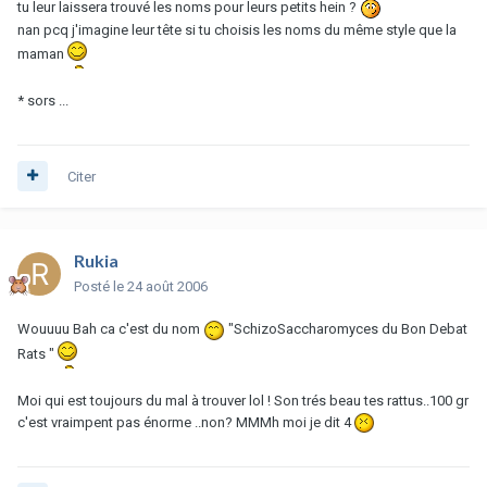
tu leur laissera trouvé les noms pour leurs petits hein ?
nan pcq j'imagine leur tête si tu choisis les noms du même style que la
maman
* sors ...
Citer
Rukia
Posté
le 24 août 2006
Wouuuu Bah ca c'est du nom
"SchizoSaccharomyces du Bon Debat
Rats "
Moi qui est toujours du mal à trouver lol ! Son trés beau tes rattus..100 gr
c'est vraimpent pas énorme ..non? MMMh moi je dit 4