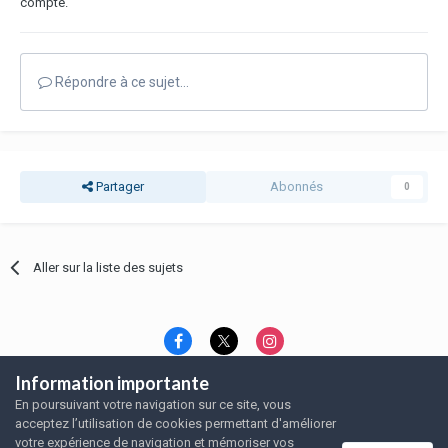
compte.
Répondre à ce sujet…
Partager
Abonnés
0
Aller sur la liste des sujets
Information importante
Langue
Thème
Politique de confidentialité
En poursuivant votre navigation sur ce site, vous
Nous contacter
Nous contacter
acceptez l’utilisation de cookies permettant d'améliorer
SRFA, l'association des amoureux du rat domestique
votre expérience de navigation et mémoriser vos